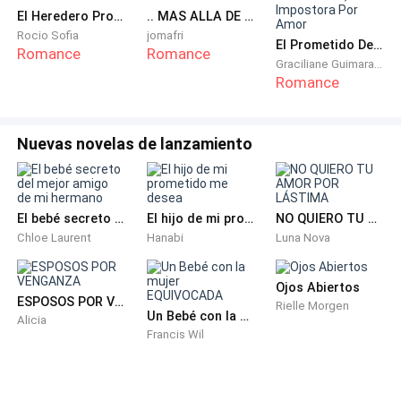
que me sentía.
El Heredero Prohibido
.. MAS ALLA DE LA TRAICION...
Rocio Sofia
jomafri
—promesa de mejores amigos.
El Prometido De Mi Hermana, Impostora Por Amor
Romance
Romance
Graciliane Guimaraes
Romance
-—promesa de mejores amigos--repetí y le di La mano.
Jasson encendió un cigarro y lo vi de mala gana.
Nuevas novelas de lanzamiento
—¿cuándo vas a dejar esa porquería?
El bebé secreto del mejor amigo de mi hermano
El hijo de mi prometido me desea
NO QUIERO TU AMOR POR LÁSTIMA
—cuando tú pierdas la virginidad —se
burló.
Chloe Laurent
Hanabi
Luna Nova
—eres un hijo de
puta.
Ojos Abiertos
ESPOSOS POR VENGANZA
Rielle Morgen
—un hijo de
puta
al que amas tarada —me abrazo.
Un Bebé con la mujer EQUIVOCADA
Alicia
Francis Wil
—suéltame apestas a cigarro, me estoy mareando creo
que voy a vomitar.