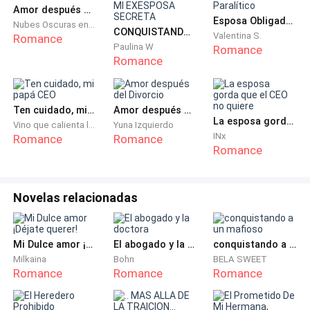
—claro que no —puso sus manos en mis hombros y me
Amor después del matrimonio
Esposa Obligada Del CEO Paralítico
Nubes Oscuras en Retorno
miró fijamente —solo te digo que tienes que saber
CONQUISTANDO A MI EXESPOSA SECRETA
Valentina S.
Romance
controlar tu bipolaridad.
Paulina W
Romance
Romance
Yo no soy bipolar, pero no voy a discutir por eso —un día
voy a cambiar y voy a Hacer cosas... muchas cosas, voy
Ten cuidado, mi papá CEO
Amor después del Divorcio
a socializar voy a conquistar al amor de mi vida y seré
La esposa gorda que el CEO no quiere
Vino que calienta las flores
Yuna Izquierdo
una nueva morena
—
mi tono era sarcástico y con un
INx
Romance
Romance
Romance
poquito de humor.
Jasson me observaba como si estuviese pensando en
Novelas relacionadas
algo, lo mire y dijo:
—prométeme que lo aras —lo dijo como si fuera la cosa
Mi Dulce amor ¡Déjate querer!
El abogado y la doctora
conquistando a un mafioso
más maravillosa del mundo —promételo, morena.
Milkaina
Bohn
BELA SWEET
Romance
Romance
Romance
—Sí, Si lo prometo —dije tratando de ocultar lo irritada