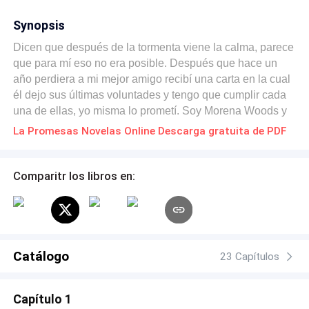
Synopsis
Dicen que después de la tormenta viene la calma, parece
que para mí eso no era posible. Después que hace un
año perdiera a mi mejor amigo recibí una carta en la cual
él dejo sus últimas voluntades y tengo que cumplir cada
una de ellas, yo misma lo prometí. Soy Morena Woods y
está es mi historia, ¿Raro no? Un mejor amigo muerto y
La Promesas Novelas Online Descarga gratuita de PDF
una carta, para mí lo es, pero ¿Quieren saber qué sigue?
entonces acompáñenme a conocer la historia de "Las
promesas".
Comparitr los libros en:
Catálogo
23 Capítulos
Capítulo 1