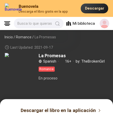
Buenovela
Descargar
Descarga el libro gratis en la app
Mi biblioteca
Busca lo que quieras
Inicio /
Romance
/
La Promesas
Last Updated: 2021-09-17
La Promesas
Spanish
·
16+
·
by: TheBrokenGirl
Romance
En proceso
Descargar el libro en la aplicación