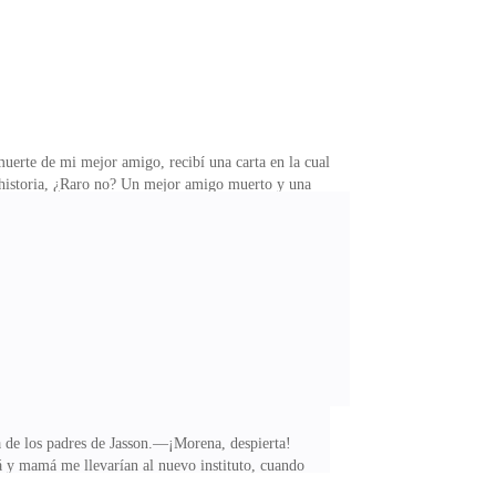
muerte de mi mejor amigo, recibí una carta en la cual
 historia, ¿Raro no? Un mejor amigo muerto y una
.Hoy no era un buen día, Mamá me despertó y no hay
sa de los padres de Jasson.—¡Morena, despierta!
y mamá me llevarían al nuevo instituto, cuando
medio tiempo y mamá desde casa, todo para que a mi