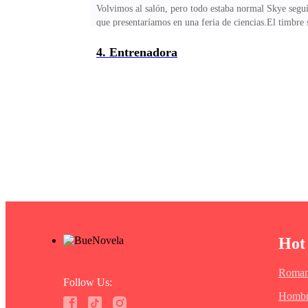
Volvimos al salón, pero todo estaba normal Skye seguí
que presentaríamos en una feria de ciencias.El timbre s
a la chica buena o tonta y en este caso la tonta soy 
que Jasson era mi mejor amigo me preguntaron si er
4. Entrenadora
Hot
Roman
Follow Us:
Hombr