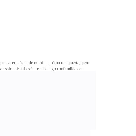
ño.Tome una ducha y después busque alguna ropa casual.
r que hacer.más tarde mimi mamá toco la puerta, pero
er solo mis útiles? —estaba algo confundida con
a escuela —y…—hizo una pausa de emoción —esto es mi
—yo solo la miraba de mala gana —Morena, siéntate &