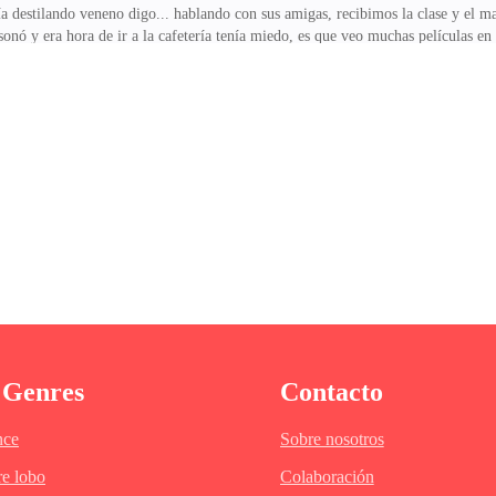
a destilando veneno digo... hablando con sus amigas, recibimos la clase y el m
onó y era hora de ir a la cafetería tenía miedo, es que veo muchas películas en l
yo.llegamos a la cafetería y nos sentamos en una mesa.—tengo una pregunta —di
a su Novia?&m
 Genres
Contacto
ce
Sobre nosotros
e lobo
Colaboración