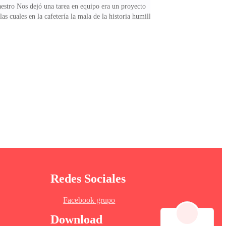
aestro Nos dejó una tarea en equipo era un proyecto
as cuales en la cafetería la mala de la historia humilla
je mientras nos sentábamos —¿por qué si ustedes sabían
Redes Sociales
Facebook grupo
Download