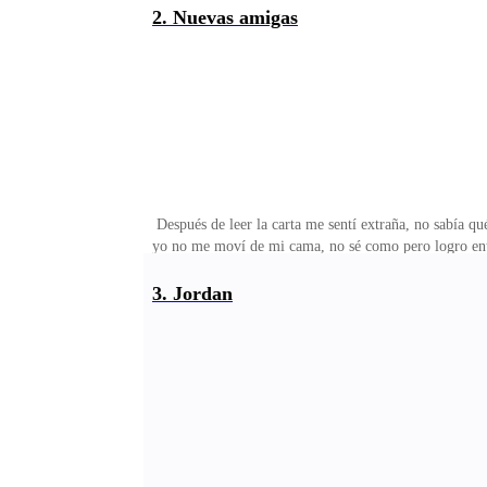
regreso me sintiera mejor. Ellos son los tesoros de m
2. Nuevas amigas
me encontré unos jeans, una camisa sin mangas y una
Después de leer la carta me sentí extraña, no sabía q
yo no me moví de mi cama, no sé como pero logro ent
tantas bolsas.—hija estos son útiles —me paso una bo
sorpresa —levantó las manos mostrándome como cuatro 
3. Jordan