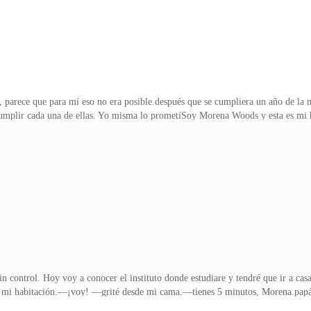
, parece que para mí eso no era posible.después que se cumpliera un año de la 
 cumplir cada una de ellas. Yo misma lo prometíSoy Morena Woods y esta es mi
ue? entonces acompáñenme a conocer la historia de "Las promesas".3 años atrás
de
n control. Hoy voy a conocer el instituto donde estudiare y tendré que ir a ca
 mi habitación.—¡voy! —grité desde mi cama.—tienes 5 minutos, Morena.papá 
pendiente de mí, me llamaban diario y, me contaban sobre ellos; papá trabaja 