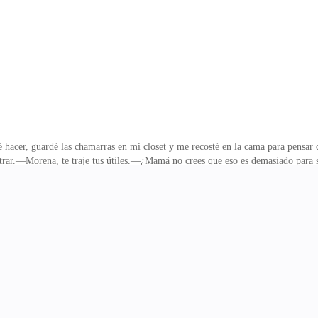
i vida y los adoro, o sea son mi vida.Me levanté de la cama y fui directo al ba
ué hacer, guardé las chamarras en mi closet y me recosté en la cama para pensa
rar.—Morena, te traje tus útiles.—¿Mamá no crees que eso es demasiado para s
lsa llena de cuadernos, libros, lápices y todo lo necesario para poder ir a l
bolsas- aquí hay ropa, Zapatos y accesorios para que puedas ir al instituto 