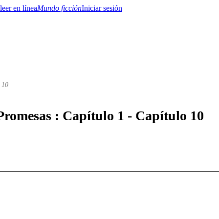
Mundo ficción
Iniciar sesión
 10
BTQ+
YA/TEEN
Paranormal
Misterio/Thriller
Oriental
Juegos
Historia
MM
Promesas : Capítulo 1 - Capítulo 10