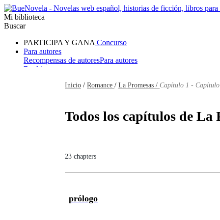
Mi biblioteca
Buscar
PARTICIPA Y GANA
Concurso
Para autores
Recompensas de autores
Para autores
Ranking
Navegar
Inicio
/
Romance
/
La Promesas /
Capítulo 1 - Capítulo
Novelas
Cuentos Cortos
Todos
Romance
Hombre lobo
Mafia
Sistema
Fantasía
Urbano
LG
Todos los capítulos de La 
23 chapters
prólogo