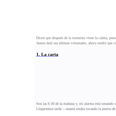
Dicen que después de la tormenta viene la calma, pues
Jasson dejó sus últimas voluntades, ahora tendré que
carta, para mí lo es, pero... ¿Quieren saber qué sig
cosa que yo odie más, el que me despierten en medio 
1. La carta
Son las 6:30 de la mañana y, mi alarma está sonando si
Llegaremos tarde —mamá estaba tocando la puerta de
inicié a sentirme mejor mis padres estuvieron más al 