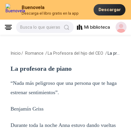
Buenovela
Descargar
Descarga el libro gratis en la app
Mi biblioteca
Busca lo que quieras
Inicio
/
Romance
/
La Profesora del hijo del CEO
/
La profesora de piano
La profesora de piano
“Nada más peligroso que una persona que te haga
estrenar sentimientos”.
Benjamín Griss
Durante toda la noche Anna estuvo dando vueltas