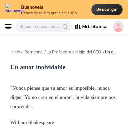
Buenovela
Descargar
Descarga el libro gratis en la app
Mi biblioteca
Busca lo que quieras
Inicio
/
Romance
/
La Profesora del hijo del CEO
/
Un amor inolvidable
Un amor inolvidable
"Nunca piense que su amor es imposible, nunca
digas "Yo no creo en el amor", la vida siempre nos
sorprende".
William Shakespeare