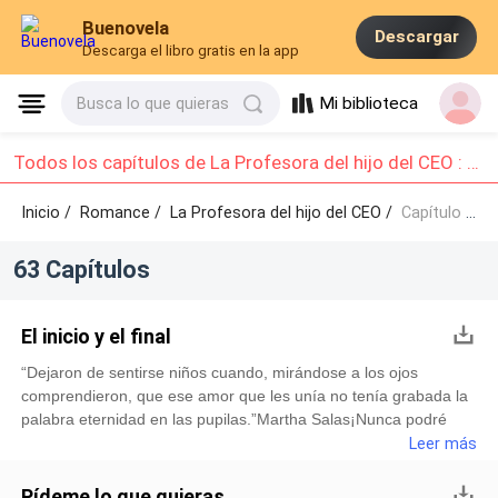
Buenovela
Descargar
Descarga el libro gratis en la app
Mi biblioteca
Busca lo que quieras
Todos los capítulos de La Profesora del hijo del CEO : Capítulo 1 - Capítulo 10
Inicio /
Romance
/
La Profesora del hijo del CEO /
Capítulo 1 - Capítulo 10
63 Capítulos
El inicio y el final
“Dejaron de sentirse niños cuando, mirándose a los ojos
comprendieron, que ese amor que les unía no tenía grabada la
palabra eternidad en las pupilas.”Martha Salas¡Nunca podré
olvidarte Emma! Aunque pasen los años, siempre serás mi
Leer más
único y gran amor. Desde que te conocí, descubrí que nuestra
historia de amor sólo existiría si tú y yo deseábamos escribirla.
Pídeme lo que quieras