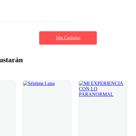
Más Capítulos
ustarán