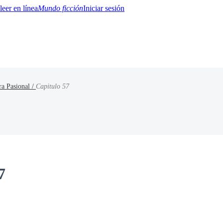
Mundo ficción
Iniciar sesión
a Pasional /
Capitulo 57
BTQ+
YA/TEEN
Paranormal
Misterio/Thriller
Oriental
Juegos
Historia
MM
7