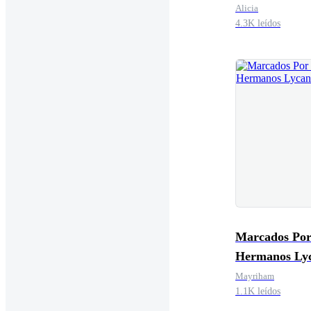
Alicia
4.3K leídos
Marcados Por
Hermanos Ly
Mayriham
1.1K leídos