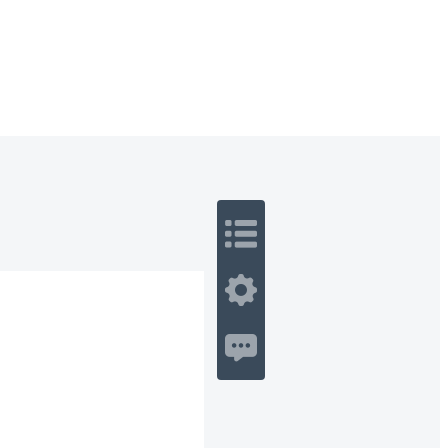
 Romance
Sci-Fi
Guerra
Otros