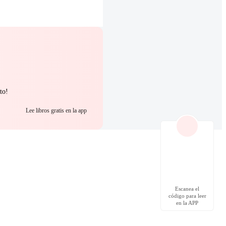
to!
Lee libros gratis en la app
Escanea el
código para leer
en la APP