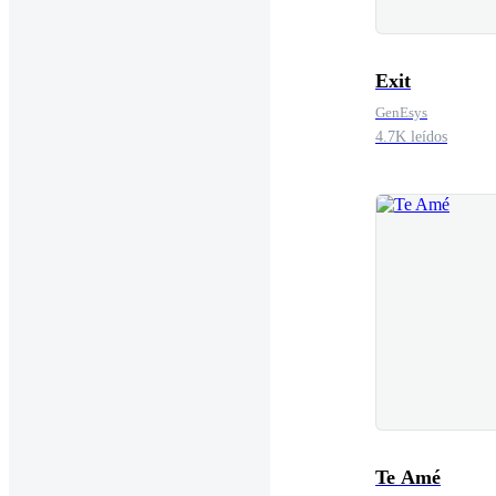
Exit
GenEsys
4.7K leídos
Te Amé