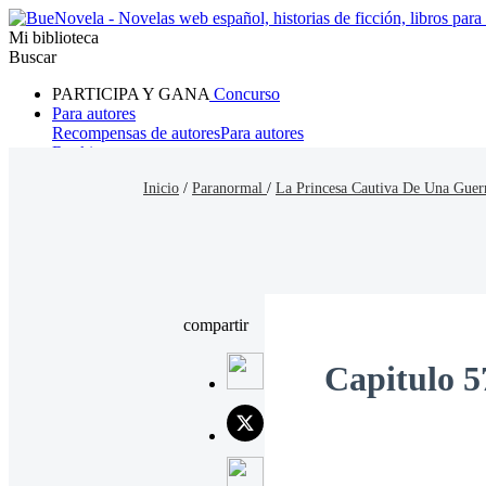
Mi biblioteca
Buscar
PARTICIPA Y GANA
Concurso
Para autores
Recompensas de autores
Para autores
Ranking
Navegar
Inicio
/
Paranormal
/
La Princesa Cautiva De Una Guerr
Novelas
Cuentos Cortos
Todos
Romance
Hombre lobo
Mafia
Sistema
Fantasía
Urbano
LG
compartir
Capitulo 5