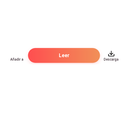
Leer
Añadir a
Descarga
Hot Genres
Romance
Recursos
Hombre lobo
Palabras clave
Redes Sociales