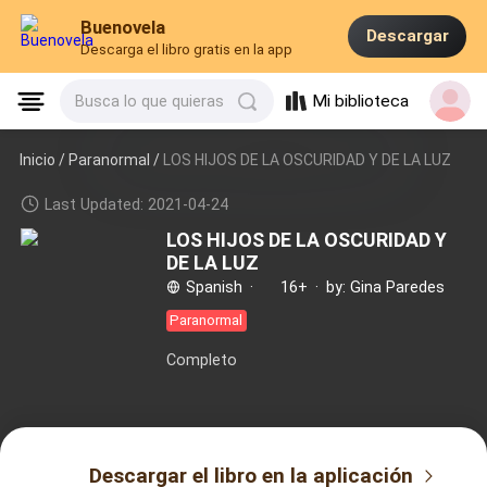
Buenovela
Descargar
Descarga el libro gratis en la app
Mi biblioteca
Busca lo que quieras
Inicio /
Paranormal
/
LOS HIJOS DE LA OSCURIDAD Y DE LA LUZ
Last Updated: 2021-04-24
LOS HIJOS DE LA OSCURIDAD Y
DE LA LUZ
Spanish
·
16+
·
by: Gina Paredes
Paranormal
Completo
Descargar el libro en la aplicación