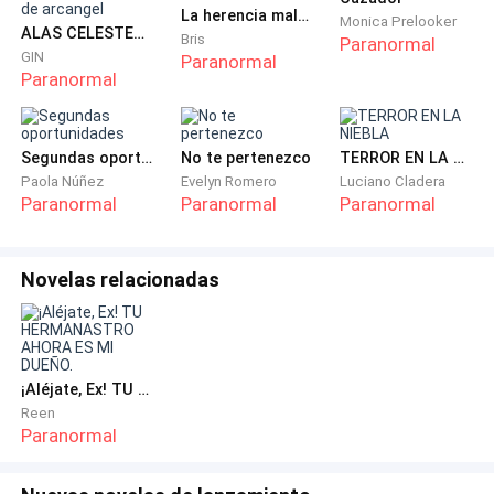
La herencia maldita
Monica Prelooker
al infierno después del juicio final. ¿De dónde ha
ALAS CELESTES espada de arcangel
Bris
Paranormal
venido entonces la idea de que es el rey supremo del
GIN
Paranormal
Paranormal
infierno?
Tampoco se tiene claro este punto. Una teoría es que
Segundas oportunidades
No te pertenezco
TERROR EN LA NIEBLA
en algunas religiones greco-romanas se habla de
Paola Núñez
Evelyn Romero
Luciano Cladera
ciertos dioses que vivían en el inframundo, por lo que
Paranormal
Paranormal
Paranormal
luego se pasó a creer que el diablo habitaba el mismo
lugar.”
Novelas relacionadas
Después de leer esta historia hasta el final, quizás
haya personas quienes tengan una opinión diferente
acerca de Satanás y de los demonios.
¡Aléjate, Ex! TU HERMANASTRO AHORA ES MI DUEÑO.
Reen
Paranormal