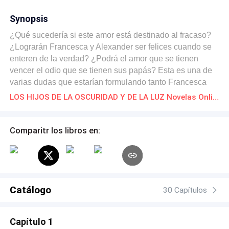
Synopsis
¿Qué sucedería si este amor está destinado al fracaso?
¿Lograrán Francesca y Alexander ser felices cuando se
enteren de la verdad? ¿Podrá el amor que se tienen
vencer el odio que se tienen sus papás? Esta es una de
varias dudas que estarían formulando tanto Francesca
como Alexander a lo largo de la historia. Ellos se
LOS HIJOS DE LA OSCURIDAD Y DE LA LUZ Novelas Online Descarga gratuita de PDF
conocieron en la tierra, lejos del enfrentamiento de sus
papás y desconociendo sus verdaderos orígenes. Poco a
poco, ellos empiezan a conocerse más a fondo; a tal
Comparitr los libros en:
punto en que, se convierten en los mejores amigos y con
el paso del tiempo, se enamoran. Cuando están a punto
de casarse, se enteran de una cruel verdad y es que
Francesca es la hija de Satanás y Alexander es el hijo de
Dios. Ellos deberán de tomar una decisión entre dos
Catálogo
30 Capítulos
posibilidades que tienen frente a ellos. La primera
posibilidad es casarse sin importarles nada ni nadie y la
Capítulo 1
segunda posibilidad es no casarse y poner fin a ese