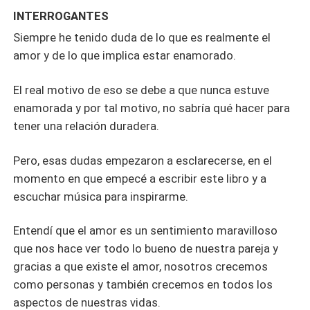
inmenso e intenso amor que no hace más que crecer
INTERROGANTES
cada día. ¿Qué decisión deberían de escoger?
Siempre he tenido duda de lo que es realmente el
¿Lograrán ser felices? ¿Será más fuerte la sangre que el
amor y de lo que implica estar enamorado.
amor?
El real motivo de eso se debe a que nunca estuve
enamorada y por tal motivo, no sabría qué hacer para
tener una relación duradera.
Pero, esas dudas empezaron a esclarecerse, en el
momento en que empecé a escribir este libro y a
escuchar música para inspirarme.
Entendí que el amor es un sentimiento maravilloso
que nos hace ver todo lo bueno de nuestra pareja y
gracias a que existe el amor, nosotros crecemos
como personas y también crecemos en todos los
aspectos de nuestras vidas.