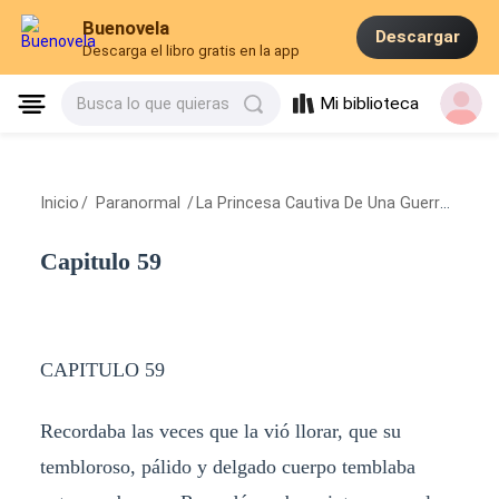
Buenovela
Descargar
Descarga el libro gratis en la app
Mi biblioteca
Busca lo que quieras
Inicio
/
Paranormal
/
La Princesa Cautiva De Una Guerra Pasional
Capitulo 59
CAPITULO 59
Recordaba las veces que la vió llorar, que su
tembloroso, pálido y delgado cuerpo temblaba