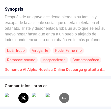
Synopsis
Después de un grave accidente pierde a su familia y
escapa de la asistente social que quería meterla en el
orfanato. Triste y desorientada roba un auto que se erá su
nuevo hogar hasta que entra a un pueblo alejado de
todos donde encuentra una cabaña en lo más profundo
del bosque. ¿De quién es la cabaña?
Licántropo
Arrogante
Poder Femenino
Romance oscuro
Independiente
Contemporánea
De Débil a Fuerte
Superpoder
Venganza
Domando Al Alpha Novelas Online Descarga gratuita de PDF
Comparitr los libros en: