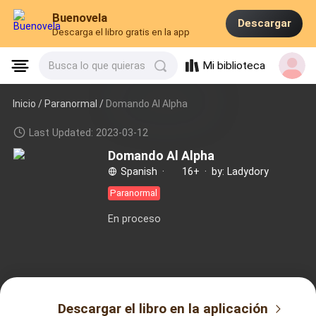
Buenovela
Descargar
Descarga el libro gratis en la app
Mi biblioteca
Busca lo que quieras
Inicio /
Paranormal
/
Domando Al Alpha
Last Updated: 2023-03-12
Domando Al Alpha
Spanish
·
16+
·
by: Ladydory
Paranormal
En proceso
Descargar el libro en la aplicación