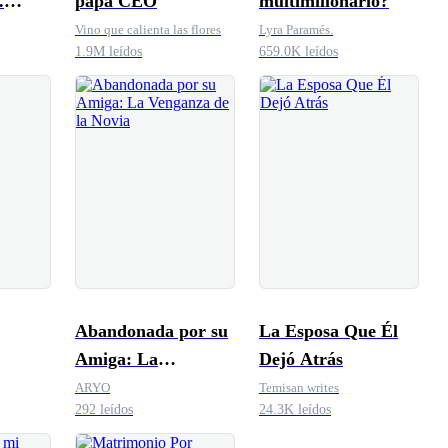
.
papá CEO
multimillonario?
 el
Vino que calienta las flores
Lyra Paramés.
1.9M leídos
659.0K leídos
 mi
Abandonada por su
La Esposa Que Él
Amiga: La
Dejó Atrás
Venganza de la
ARYO
Temisan writes
292 leídos
24.3K leídos
Novia