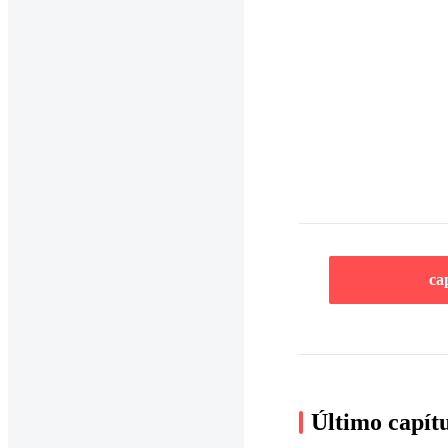
ca
Último capít