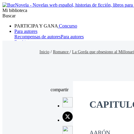
Mi biblioteca
Buscar
PARTICIPA Y GANA
Concurso
Para autores
Recompensas de autores
Para autores
Ranking
Navegar
Inicio
/
Romance
/
La Gorda que obsesiono al Millonar
Novelas
Cuentos Cortos
Todos
Romance
Hombre lobo
Mafia
Sistema
Fantasía
Urbano
LG
compartir
CAPITUL
AARÓN