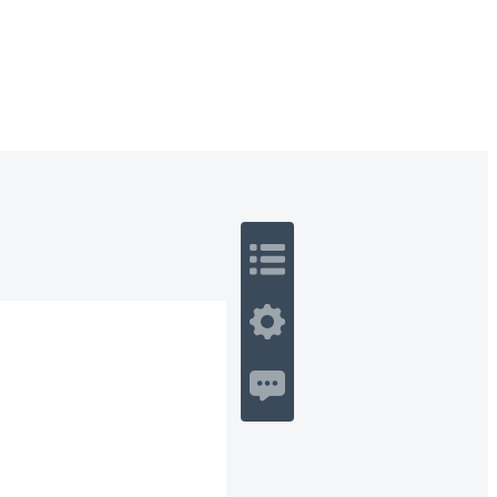
 Romance
Sci-Fi
Guerra
Otros