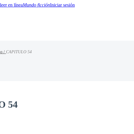
Mundo ficción
Iniciar sesión
io /
CAPITULO 54
BTQ+
YA/TEEN
Paranormal
Misterio/Thriller
Oriental
Juegos
Historia
MM
O 54