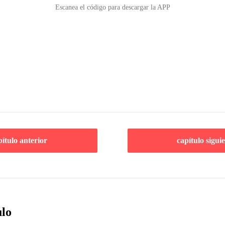
Escanea el código para descargar la APP
pítulo anterior
capítulo sigui
ulo