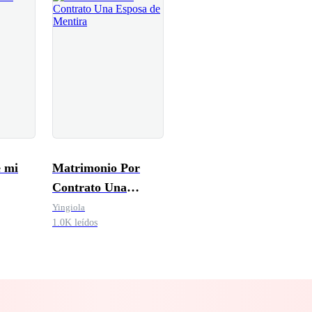
e mi
Matrimonio Por
Contrato Una
Esposa de Mentira
Yingiola
1.0K leídos