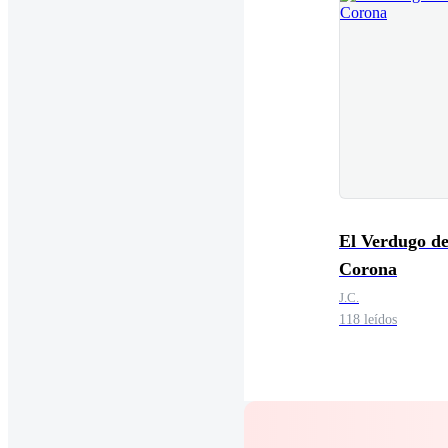
El Verdugo d
Corona
J.C.
118 leídos