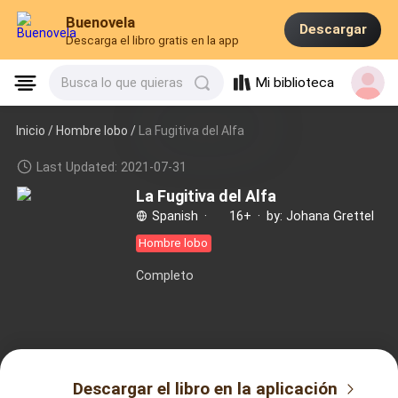
Buenovela
Descargar
Descarga el libro gratis en la app
Mi biblioteca
Busca lo que quieras
Inicio /
Hombre lobo
/
La Fugitiva del Alfa
Last Updated: 2021-07-31
La Fugitiva del Alfa
Spanish
·
16+
·
by: Johana Grettel
Hombre lobo
Completo
Descargar el libro en la aplicación