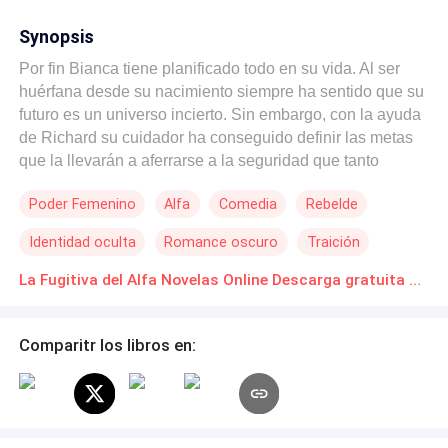
Synopsis
Por fin Bianca tiene planificado todo en su vida. Al ser
huérfana desde su nacimiento siempre ha sentido que su
futuro es un universo incierto. Sin embargo, con la ayuda
de Richard su cuidador ha conseguido definir las metas
que la llevarán a aferrarse a la seguridad que tanto
anhela. Pero el destino como siempre juega mal y sucio,
Poder Femenino
Alfa
Comedia
Rebelde
pues es raptada cuando acompaña a unos amigos al club
Luna Escarlata, de manos de un chico guapo y misterioso
Identidad oculta
Romance oscuro
Traición
de nombre Kieran, en compañía de sus amigos que lo
adoran como si fuera un dios. Este la lleva a una manada
La Fugitiva del Alfa Novelas Online Descarga gratuita de PDF
de hombres lobos y decide reclamarla como suya,
mientras es asechada por el alfa de la manada rival,
Comparitr los libros en:
Einar, quien es el causante de todos los padecimientos
en su vida, siendo este su propio padre. Bianca se da
cuenta que toda su vida ha sido una gran mentira que la
han convertido en la fugitiva del alfa. Un giro de los
hechos, un plan macabro, amenazas de guerra, peligro