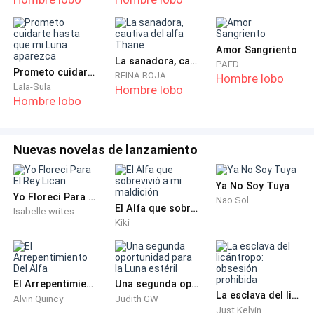
―Ya no tiene fiebre―le respondo, mientras comienzo
a colocar la mesa para los ocho puestos, como si
Andrew fuera a aparecer hoy. Dejo la tetera cerca del
Amor Sangriento
La sanadora, cautiva del alfa Thane
asiento de Maggie, quien no le gusta el café. Ella es
PAED
Prometo cuidarte hasta que mi Luna aparezca
REINA ROJA
Hombre lobo
buena para ser una trabajadora social, de las cuales he
Lala-Sula
Hombre lobo
Hombre lobo
escuchado historias de terror de otros chicos que se
han quedado por aquí. Cuando termino, me sirvo mi
taza de café para quitarme el sueño.
Nuevas novelas de lanzamiento
Maggie es la encargada de todos los chicos que
Ya No Soy Tuya
llegan aquí, menos de mí. No sé quién es mi
Yo Floreci Para El Rey Lican
Nao Sol
El Alfa que sobrevivió a mi maldición
trabajadora social, pero nunca he necesitado una
Isabelle writes
Kiki
porque me llevo muy bien con Richard y no he querido
escapar, como Andrew. Richard es un gran amigo,
excepto cuando está meditando.
El Arrepentimiento Del Alfa
Una segunda oportunidad para la Luna estéril
La esclava del licántropo: obsesión prohibida
Al rato se aparece Velkan bajando por las escaleras
Alvin Quincy
Judith GW
Just Kelvin