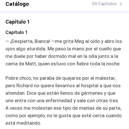
Catálogo
constante y un tórrido romance enmarcan la nueva vida
50 Capítulos
de Bianca ahora y ya nada volverá a ser igual, teniendo
una dura carga en sus manos, al igual que el destino de
Capítulo 1
todos.
Capítulo 1
― ¡Despierta, Bianca! ―me grita Meg al oído y abro los
ojos algo aturdida. Me paso la mano por el cuello que
me duele por haber dormido mal en la silla junto a la
cama de Matt, quien estuvo con fiebre toda la noche.
Pobre chico, no paraba de quejarse por el malestar,
pero Richard no quiere llevarnos al hospital a que nos
atiendan. Dice que están llenos de gérmenes y que
uno entra con una enfermedad y sale con otras tres.
A veces me molestan ese tipo de manías de su parte,
como por ejemplo, no le gusta que esté cerca cuando
está meditando.