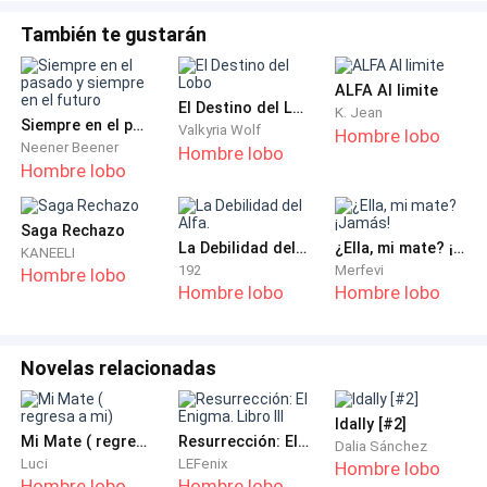
No me extraña de Meg, es un poco exagerada, la otra
También te gustarán
vez tuvo una herida que se hizo con un cuchillo y dijo
que iba a morir, pero su herida se cerró en cosa de
ALFA Al limite
El Destino del Lobo
K. Jean
minutos, luego que le puse algo de agua oxigenada. A
Siempre en el pasado y siempre en el futuro
Valkyria Wolf
Hombre lobo
veces se me olvida que solo tiene ocho años y que
Neener Beener
Hombre lobo
Hombre lobo
cualquier cosa la asusta.
―Bueno, vamos a ver a la nueva, pero primero tengo
Saga Rechazo
La Debilidad del Alfa.
¿Ella, mi mate? ¡Jamás!
KANEELI
que tomar café, ¿de acuerdo? ―le pregunto.
192
Merfevi
Hombre lobo
Hombre lobo
Hombre lobo
―Está bien, pero no te tardes. Yo estaré en la puerta
para ver cuando bajan del auto―me dice y yo asiento
con la cabeza, mientras me dirijo a la cocina.
Novelas relacionadas
― ¿Cómo sigue Matt? ―me pregunta Richard al entrar
Idally [#2]
Mi Mate ( regresa a mi)
Resurrección: El Enigma. Libro III
Dalia Sánchez
a la cocina, sin decirme ni hola ni nada. Típico de él.
Luci
LEFenix
Hombre lobo
Hombre lobo
Hombre lobo