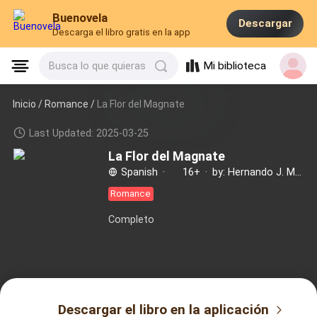
Buenovela
Descargar
Descarga el libro gratis en la app
Mi biblioteca
Busca lo que quieras
Inicio /
Romance
/
La Flor del Magnate
Last Updated: 2025-03-25
La Flor del Magnate
Spanish
·
16+
·
by: Hernando J. Mendoza
Romance
Completo
Descargar el libro en la aplicación