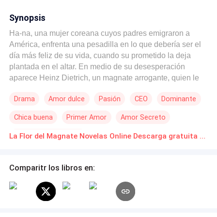
Synopsis
Ha-na, una mujer coreana cuyos padres emigraron a
América, enfrenta una pesadilla en lo que debería ser el
día más feliz de su vida, cuando su prometido la deja
plantada en el altar. En medio de su desesperación
aparece Heinz Dietrich, un magnate arrogante, quien le
roba un beso ante la multitud y se la lleva en brazos.
Drama
Amor dulce
Pasión
CEO
Dominante
Ahora, a pesar de su diferencia de edad, Ha-na debe
cumplir con un contrato olvidado: darle un beso diario,
Chica buena
Primer Amor
Amor Secreto
antes de medianoche. ¿Mantendrá su resentimiento
hacia el amor o se rendirá a nuevos sentimientos por
Amor a Primera Vista
La Flor del Magnate Novelas Online Descarga gratuita de PDF
Heinz?
Comparitr los libros en: