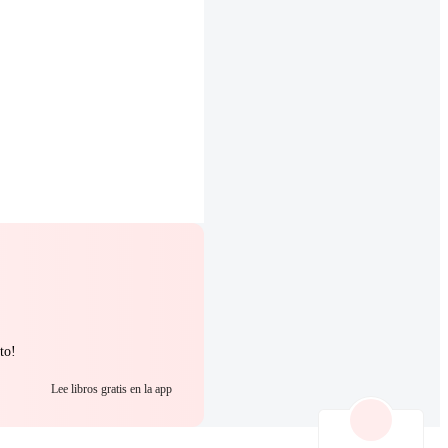
to!
Lee libros gratis en la app