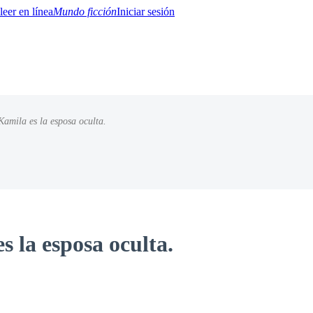
Mundo ficción
Iniciar sesión
Kamila es la esposa oculta.
BTQ+
YA/TEEN
Paranormal
Misterio/Thriller
Oriental
Juegos
Historia
MM
s la esposa oculta.