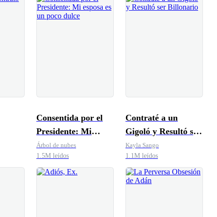
Consentida por el
Contraté a un
Presidente: Mi
Gigoló y Resultó ser
esposa es un poco
Billonario
Árbol de nubes
Kayla Sango
1.5M leídos
1.1M leídos
dulce