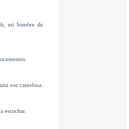
ph, mi hombre de
 documentos.
na voz cautelosa.
ía escuchar.