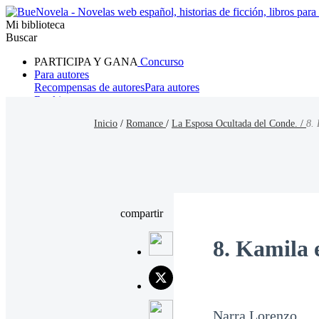
Mi biblioteca
Buscar
PARTICIPA Y GANA
Concurso
Para autores
Recompensas de autores
Para autores
Ranking
Navegar
Inicio
/
Romance
/
La Esposa Ocultada del Conde. /
8. 
Novelas
Cuentos Cortos
Todos
Romance
Hombre lobo
Mafia
Sistema
Fantasía
Urbano
LG
compartir
8. Kamila e
Narra Lorenzo.