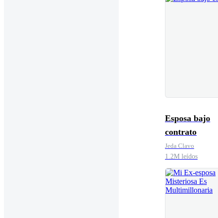
Esposa bajo
contrato
Jeda Clavo
1.2M leídos