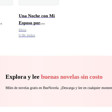
Una Noche con Mi
Esposo por
tabúes
Contrato
Khira
9.9K leídos
Explora y lee
buenas novelas sin costo
Miles de novelas gratis en BueNovela. ¡Descarga y lee en cualquier momen