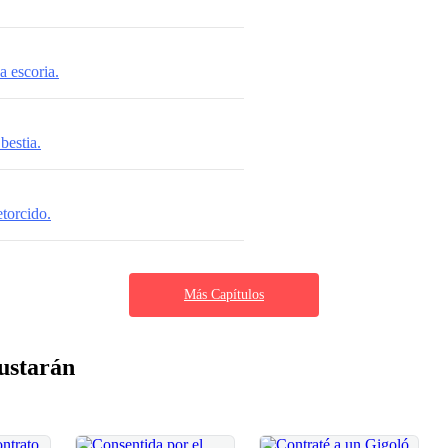
a escoria.
bestia.
torcido.
Más Capítulos
ustarán