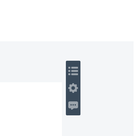
 Romance
Sci-Fi
Guerra
Otros