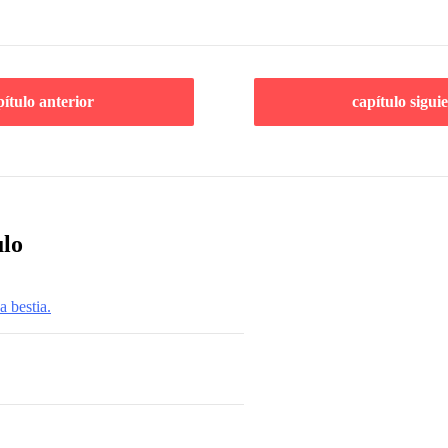
pítulo anterior
capítulo sigui
ulo
a bestia.