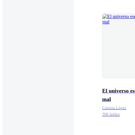
El universo e
mal
Cristina López
396 leídos