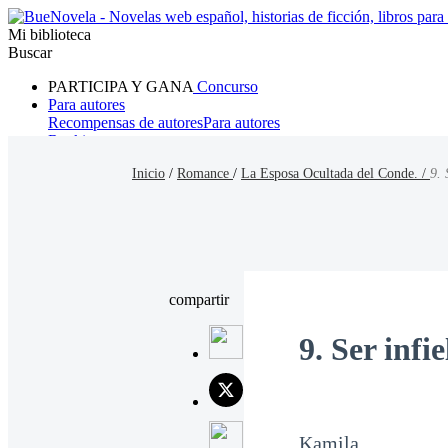
Mi biblioteca
Buscar
PARTICIPA Y GANA
Concurso
Para autores
Recompensas de autores
Para autores
Ranking
Navegar
Inicio
/
Romance
/
La Esposa Ocultada del Conde. /
9. 
Novelas
Cuentos Cortos
Todos
Romance
Hombre lobo
Mafia
Sistema
Fantasía
Urbano
LG
compartir
9. Ser infie
Kamila.