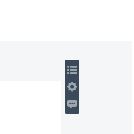
 Romance
Sci-Fi
Guerra
Otros