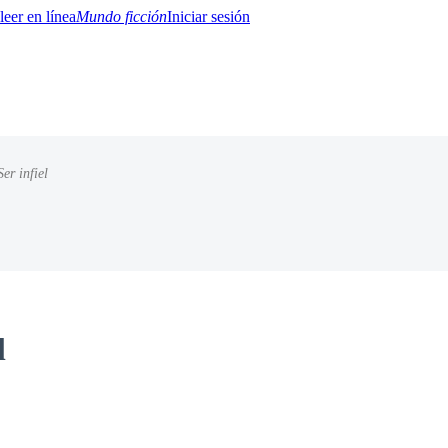
Mundo ficción
Iniciar sesión
Ser infiel
BTQ+
YA/TEEN
Paranormal
Misterio/Thriller
Oriental
Juegos
Historia
MM
l