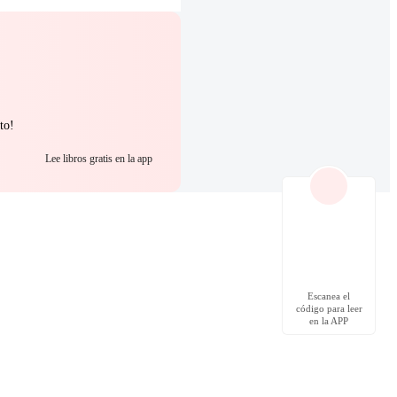
to!
Lee libros gratis en la app
Escanea el
código para leer
en la APP