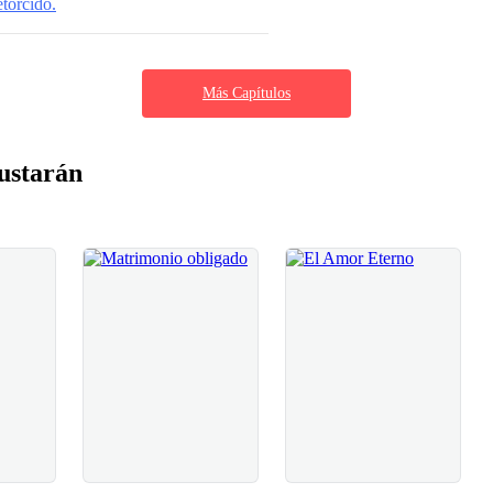
torcido.
Más Capítulos
ustarán