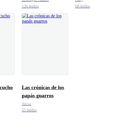
126 leídos
68 leídos
scucho
Las crónicas de los
papás guarros
Alexa
55 leídos