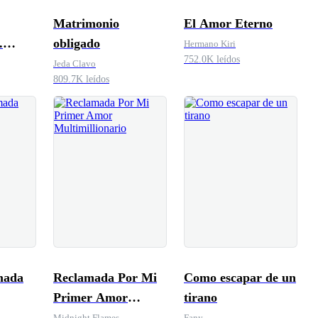
Matrimonio
El Amor Eterno
.
obligado
Hermano Kiri
752.0K leídos
 el
Jeda Clavo
809.7K leídos
 mi
mada
Reclamada Por Mi
Como escapar de un
Primer Amor
tirano
Multimillionario
Midnight Flames
Fany