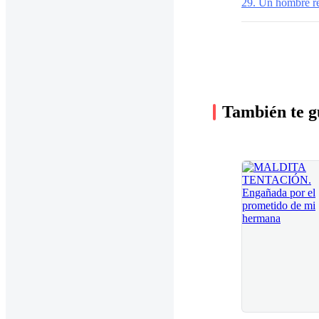
29. Un hombre re
También te g