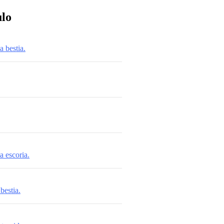
ulo
a bestia.
a escoria.
bestia.