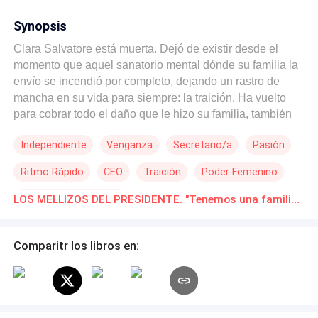
Synopsis
Clara Salvatore está muerta. Dejó de existir desde el
momento que aquel sanatorio mental dónde su familia la
envío se incendió por completo, dejando un rastro de
mancha en su vida para siempre: la traición. Ha vuelto
para cobrar todo el daño que le hizo su familia, también
para dejar en la ruina y sacar a la luz la verdad de la
Independiente
Venganza
Secretario/a
Pasión
famila McGrey y para que Ryan McGrey, el hombre más
importante y rico del país, pida su perdón. Ryan McGrey
Ritmo Rápido
CEO
Traición
Poder Femenino
es el presidente del país, el hombre más buscado y la vez
más protegido. No creyó en ella cuando era su prometida,
Segunda Oportunidad
LOS MELLIZOS DEL PRESIDENTE. "Tenemos una familia." Novelas Online Descarga gratuita de PDF
pensó que lo había traicionado, y nunca más quiso volver
a verla. Su mayor revancha es no decirle la verdad una
vez que vuelva: estaba embarazada de él y tuvo mellizos.
Comparitr los libros en:
Pero vuelve a la vida, a cumplir la venganza que lleva
planeando cuatro años desde su falsa muerte. Ya no es
Clara Salvatore, sino Clara D’Alessio, y está casada con
Martin D’Alessio, el único hombre que se ofreció