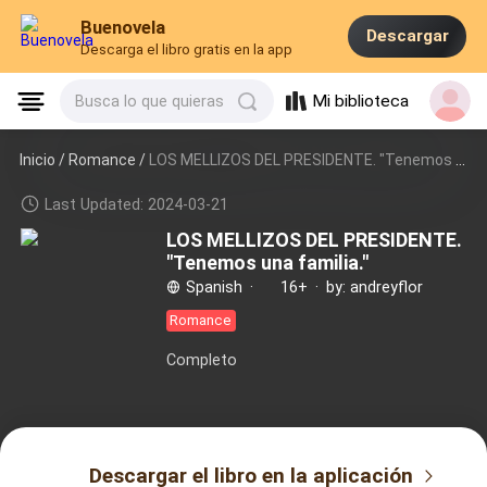
Buenovela
Descargar
Descarga el libro gratis en la app
Mi biblioteca
Busca lo que quieras
Inicio /
Romance
/
LOS MELLIZOS DEL PRESIDENTE. "Tenemos una familia."
Last Updated: 2024-03-21
LOS MELLIZOS DEL PRESIDENTE.
"Tenemos una familia."
Spanish
·
16+
·
by: andreyflor
Romance
Completo
Descargar el libro en la aplicación