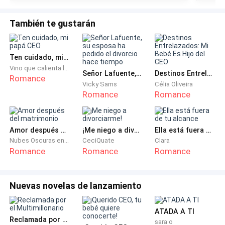
agonía tendría que sufrir?
También te gustarán
—Clara, veo su cabeza. La veo, linda. Sólo sigue así.
Los ojos de Ronalda se iluminan y no puede oír otra
Ten cuidado, mi papá CEO
cosa más porque…otra voz se alza entre ambas.
Vino que calienta las flores
Señor Lafuente, su esposa ha pedido el divorcio hace tiempo
Destinos Entrelazados: Mi Bebé Es Hijo del CEO
Romance
Vicky Sams
Célia Oliveira
—¡Clara!
Romance
Romance
Oye su nombre entre las paredes curtidas por sus
gritos, sus llantos y su sudor.
Amor después del matrimonio
¡Me niego a divorciarme!
Ella está fuera de tu alcance
Nubes Oscuras en Retorno
CeciQuate
Clara
Romance
Romance
Romance
Abre los ojos de golpe cuando la nota, cuando nota a
la última mujer que aparecería en su vida. Las manos
se congelan en su sitio y también su corazón. El jadeo
Nuevas novelas de lanzamiento
que sale desde su garganta se desgarra con el llanto
perpetuado sin consideración.
ATADA A TI
Reclamada por el Multimillonario
sara o