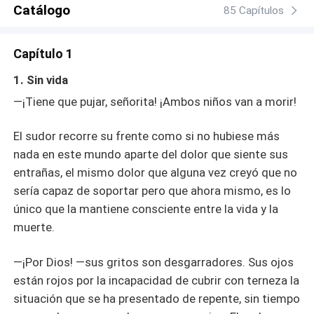
ayudarla, y quien también tiene deudas que saldar con la
Catálogo
85 Capítulos
familia McGrey. Todos los secretos, engaños, mentiras,
ambiciones, el ansia por el poder, y las ganas de
Capítulo 1
venganza llegan a su vida desde el momento en que el
presidente la mira a los ojos y pregunta. “¿Clara?” “Viva,
1. Sin vida
señor presidente. Estoy viva.” ¿Acaso podrá lidiar con
—¡Tiene que pujar, señorita! ¡Ambos niños van a morir!
toda la verdad una vez sepa quién realmente la
traicionó? ¿Acaso…realmente perdió a su hija? Tendrá
El sudor recorre su frente como si no hubiese más
que saberlo, tendrá que sacrificar muchas cosas para
proteger a las personas que más ama. ¿O es que la llama
nada en este mundo aparte del dolor que siente sus
de un amor pasado no la deja en paz porque sigue, en el
entrañas, el mismo dolor que alguna vez creyó que no
fondo y aunque siempre lo niegue, enamorada de Ryan
sería capaz de soportar pero que ahora mismo, es lo
McGrey y su recuerdo?
único que la mantiene consciente entre la vida y la
muerte.
—¡Por Dios! —sus gritos son desgarradores. Sus ojos
están rojos por la incapacidad de cubrir con terneza la
situación que se ha presentado de repente, sin tiempo