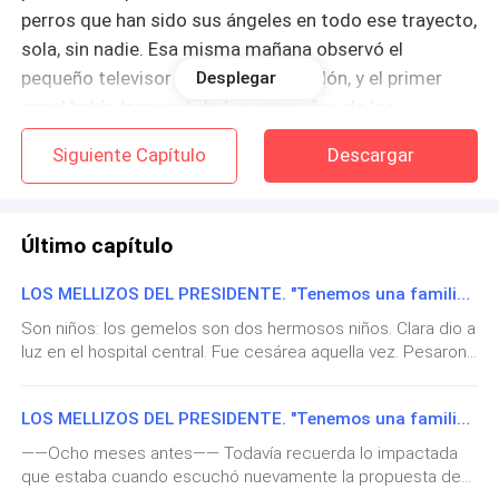
perros que han sido sus ángeles en todo ese trayecto,
sola, sin nadie. Esa misma mañana observó el
pequeño televisor en su pequeño salón, y el primer
Desplegar
canal había transmitido las campañas de los
candidatos para elegir el nuevo presidente.
Siguiente Capítulo
Descargar
No quisó darle importancia…no debía pensar en nadie
más. Sólo en su embarazo.
Último capítulo
Con su bata blanca y un pequeño suéter tejido se
LOS MELLIZOS DEL PRESIDENTE. "Tenemos una familia." EPÍLOGO.
sentó, y volvió a acariciar su barriga. Sólo se había ido
Son niños: los gemelos son dos hermosos niños. Clara dio a
a hacerse un chequeo a los cinco meses de
luz en el hospital central. Fue cesárea aquella vez. Pesaron
gestación. Y le dijeron lo que nunca había imaginado:
tres kilos cada uno y todavía no comprende cómo fue que
esperaba dos bebés.
esos tan gordos bebés preciosos crecían dentro de ella.
LOS MELLIZOS DEL PRESIDENTE. "Tenemos una familia." 84. Pequeñas personas iluminando su vida
Una nación estaba bastante pendiente por el nacimiento de
los gemelos del presidente, al igual que Reino Unido lo
¿Cómo podía criar a dos hijos…sola? Volvió su mirada
——Ocho meses antes—— Todavía recuerda lo impactada
estaba con sus descendientes a la corona, o así lo sentía
una vez más hacia el televisor y no encontró más que
que estaba cuando escuchó nuevamente la propuesta de
Clara cuando vió a mucha gente rodeando la casa