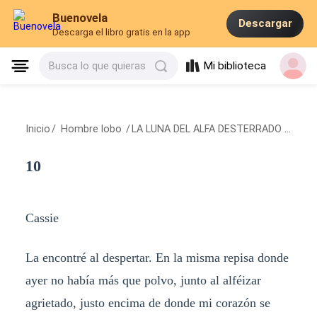
Buenovela
Descargar
Descarga el libro gratis en la app
Mi biblioteca
Busca lo que quieras
Inicio
/
Hombre lobo
/
LA LUNA DEL ALFA DESTERRADO
/
10
10
Cassie
La encontré al despertar. En la misma repisa donde
ayer no había más que polvo, junto al alféizar
agrietado, justo encima de donde mi corazón se