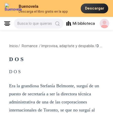
Buenovela
Descargar
Descarga el libro gratis en la app
Mi biblioteca
Busca lo que quieras
Inicio
/
Romance
/
Improvisa, adaptate y despabila
/
D O S
D O S
D O S
Era la grandiosa Stefanía Belmonte, surguí de un
puesto de secretaría a ser la directora técnica
administrativa de una de las corporaciones
internacionales de Toronto, se que no surguí al