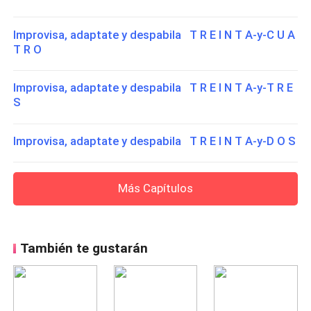
Improvisa, adaptate y despabila T R E I N T A-y-C U A
T R O
Improvisa, adaptate y despabila T R E I N T A-y-T R E
S
Improvisa, adaptate y despabila T R E I N T A-y-D O S
Más Capítulos
También te gustarán