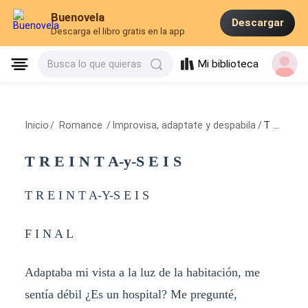
Buenovela
Descargar
Descarga el libro gratis en la app
Mi biblioteca
Busca lo que quieras
Inicio
/
Romance
/
Improvisa, adaptate y despabila
/
T R E I N T A-y-S E I S
T R E I N T A-y-S E I S
T R E I N T A-Y-S E I S
F I N A L
Adaptaba mi vista a la luz de la habitación, me
sentía débil ¿Es un hospital? Me pregunté,