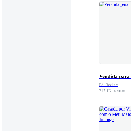
Vendida para
Edi Beckert
317.1K leituras