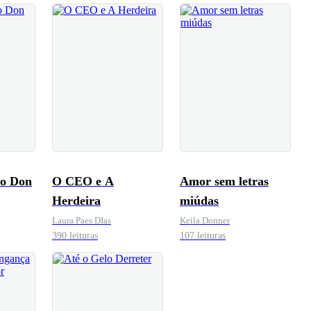
 o Don
O CEO e A
Amor sem letras
Herdeira
miúdas
Laura Paes DIas
Keila Donner
390 leituras
107 leituras