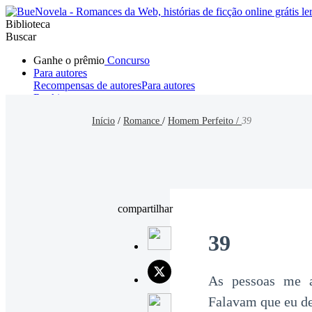
Biblioteca
Buscar
Ganhe o prêmio
Concurso
Para autores
Recompensas de autores
Para autores
Ranking
Navegar
Início
/
Romance
/
Homem Perfeito /
39
Novelas
Contos Curtos
Todos
Romance
Hombre lobo
Mafia
Sistema
Fantasía
Urbano
LG
compartilhar
39
As pessoas me 
Falavam que eu de