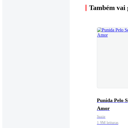
Também vai 
Punida Pelo 
Amor
Suzie
1.9M leituras