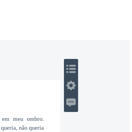
 Romance
Sci-Fi
Guerra
Otros
m em meu ombro.
queria, não queria