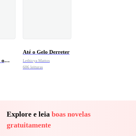
Até o Gelo Derreter
 o
Lethicya Mattos
606 leituras
imigo
Explore e leia
boas novelas
gratuitamente