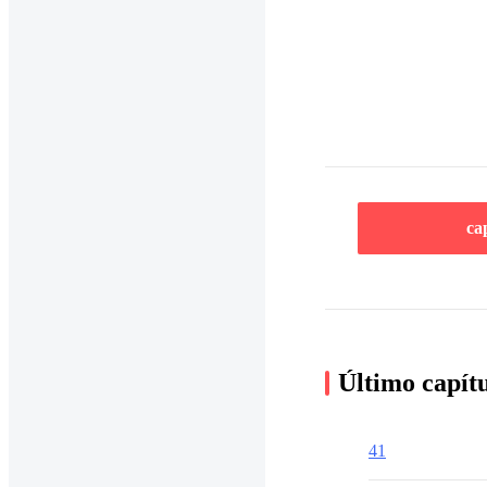
ca
Último capít
41