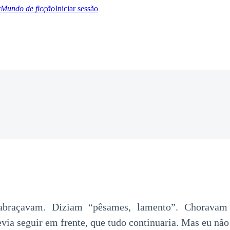
Mundo de ficção
Iniciar sessão
BTQ+
YA/TEEN
Paranormal
Misterio/Thriller
Oriental
Juegos
Historia
MM
abraçavam. Diziam “pêsames, lamento”. Chorava
via seguir em frente, que tudo continuaria. Mas eu não 