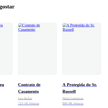
gostar
Seu
Contrato de
A Protegida do Sr.
Casamento
Russell
Lee-Jackie
Noite Luminosa
223.1K leituras
896.9K leituras