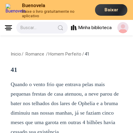
Buenovela
Baixar
Baixe o livro gratuitamente no
aplicativo
Minha biblioteca
Buscar...
Inicio
/
Romance
/
Homem Perfeito
/
41
41
Quando o vento frio que entrava pelas mais
pequenas frestas de casa atenuou, a neve parou de
bater nos telhados dos lares de Ophelia e a bruma
diminuiu nas nossas manhas, já se faziam cinco
meses que uma garota em outras 4 bilhões havia
cessado sua existência.