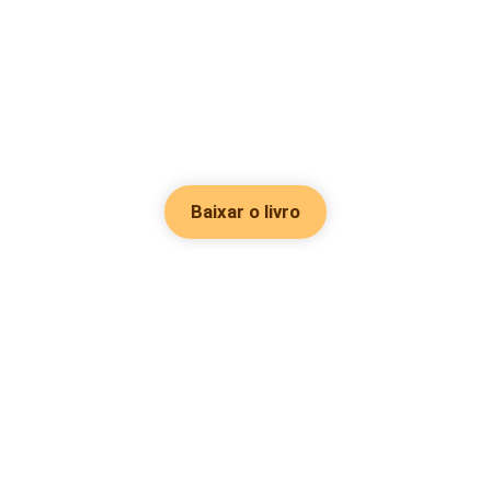
Baixar o livro
Hot Genres
Romance
Recursos
Hombre lobo
Palavras-chave
Redes sociais