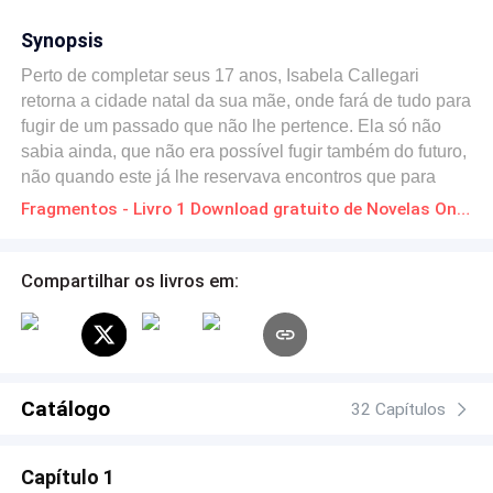
Synopsis
Perto de completar seus 17 anos, Isabela Callegari
retorna a cidade natal da sua mãe, onde fará de tudo para
fugir de um passado que não lhe pertence. Ela só não
sabia ainda, que não era possível fugir também do futuro,
não quando este já lhe reservava encontros que para
muitos, é conhecido como destino. Ethan Clarck vivia em
Fragmentos - Livro 1 Download gratuito de Novelas Online em PDF
um confronto diário que ninguém se atrevia intervir,
quando se viu desafiado pela simples chegada naquela
que tocaria o solo como um tornado. Ao se sentir
Compartilhar os livros em:
ameaçado, Ethan não mede esforços para proteger
aqueles que ama, e não percebe em que momento,
deixou de proteger seu próprio coração. Quando tudo
parece se encaixar, provando aos dois que é possível
recomeçar mesmo depois de traumas e perdas, o
Catálogo
32 Capítulos
passado de um deles retorna em letras cursivas em um
envelope. É chegada a hora de decidir entre o passado
Capítulo 1
que ainda assombra e o futuro desejado. Não era apenas