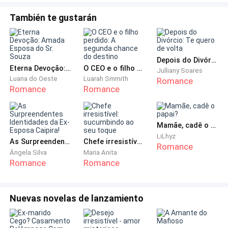
confusão.
También te gustarán
Depois do Divórcio: Te quero de volta
— O acidente... com Jony, foi você não foi? —
Eterna Devoção: Amada Esposa do Sr. Souza
O CEO e o filho perdido: A segunda chance do destino
Julliany Soares
Lembro-me da cena há alguns dias atrás, em que
Luana do Oeste
Luarah Smmith
Romance
acidentalmente, acertei em cheio um garoto que
Romance
Romance
entrava pela mesma porta que eu saía.
Mamãe, cadê o papai?
LiLhyz
As Surpreendentes Identidades da Ex-Esposa Caipira!
Chefe irresistível: sucumbindo ao seu toque
Romance
— Ah, isso de novo! — suspirei preguiçosamente,
Ângela Silva
Maria Anita
Romance
Romance
preparada para mais uma explicação — Sim, foi eu,
mas não foi proposital...
Nuevas novelas de lanzamiento
— Já sei de tudo! — interrompeu-me, sorrindo com os