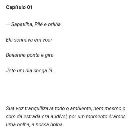
coincidência, e não importa o caminho que irão traçar, o
Capítulo 01
final é sempre o mesmo. Felizes não são aqueles que
podem viver sem pensar nos finais, mas que revivem
—
Sapatilha, Plié e brilha
começos por meio do amor. "Fragmentos" é um convite a
todos que esperam um romance clichê, ser sua
Ela sonhava em voar
temporária tortura emocional
Bailarina ponta e gira
Jeté um dia chega lá...
Sua voz tranquilizava todo o ambiente, nem mesmo o
som da estrada era audível, por um momento éramos
uma bolha, a nossa bolha.