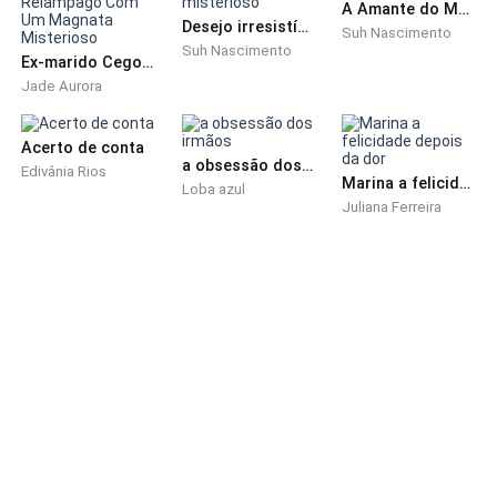
A Amante do Mafioso
olhos brilhantes. —Rádio corredor sabe como é?!
Desejo irresistível - amor misterioso
Suh Nascimento
Suh Nascimento
Prazer, meu nome é Annabeth, mas todos me
Ex-marido Cego? Casamento Relâmpago Com Um Magnata Misterioso
conhecem por Anne. E o seu?
Jade Aurora
Acerto de conta
a obsessão dos irmãos
Edivânia Rios
Marina a felicidade depois da dor
Loba azul
— Isabela — disse apenas, contagiada pelo seu
Juliana Ferreira
carisma.
Eu costumo dizer que é raro conhecer alguém que
consiga sorrir com os olhos, Anne se enquadra nessa
minoria. Seus olhos são de um azul tão claro, que
confundiria facilmente com um verde, devido as
nuances oceânicas. Sua pele pálida e o cabelo loiro
claríssimo, fazem dela o verdadeiro estereótipo