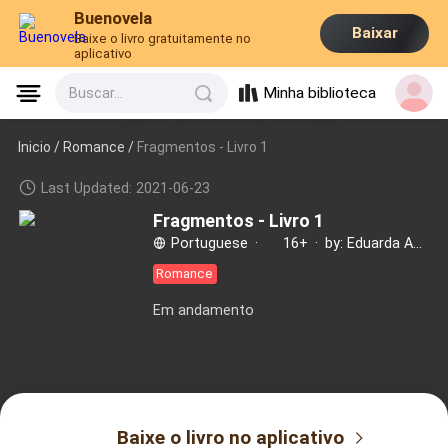
Buenovela
Baixar
Baixe o livro gratuitamente no
aplicativo
Minha biblioteca
Buscar...
Inicio /
Romance
/
Fragmentos - Livro 1
Last Updated: 2021-06-23
Fragmentos - Livro 1
Portuguese
·
16+
·
by: Eduarda Augusto
Romance
Em andamento
Baixe o livro no aplicativo