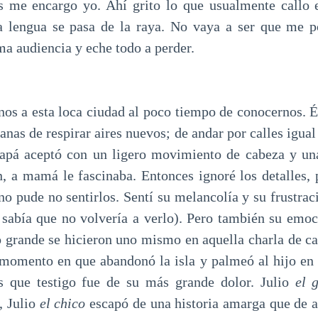
as me encargo yo. Ahí grito lo que usualmente callo 
a lengua se pasa de la raya. No vaya a ser que me p
ma audiencia y eche todo a perder.
s a esta loca ciudad al poco tiempo de conocernos. Él
nas de respirar aires nuevos; de andar por calles igual
 Papá aceptó con un ligero movimiento de cabeza y un
n, a mamá le fascinaba. Entonces ignoré los detalles,
o pude no sentirlos. Sentí su melancolía y su frustraci
s sabía que no volvería a verlo). Pero también su emoc
o grande se hicieron uno mismo en aquella charla de ca
 momento en que abandonó la isla y palmeó al hijo en 
s que testigo fue de su más grande dolor. Julio
el 
, Julio
el chico
escapó de una historia amarga que de a