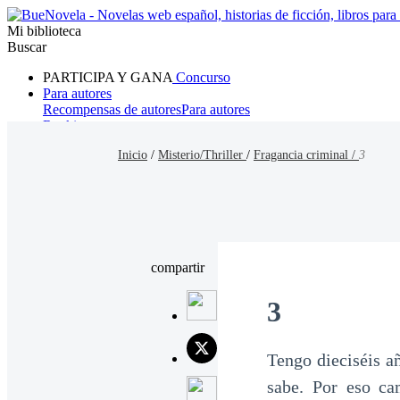
Mi biblioteca
Buscar
PARTICIPA Y GANA
Concurso
Para autores
Recompensas de autores
Para autores
Ranking
Navegar
Inicio
/
Misterio/Thriller
/
Fragancia criminal /
3
Novelas
Cuentos Cortos
Todos
Romance
Hombre lobo
Mafia
Sistema
Fantasía
Urbano
LG
compartir
3
Tengo dieciséis a
sabe. Por eso ca