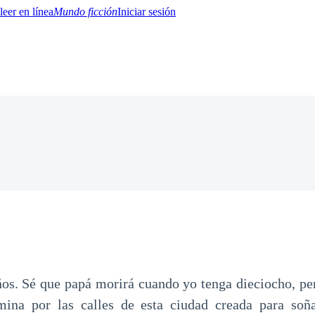
Mundo ficción
Iniciar sesión
BTQ+
YA/TEEN
Paranormal
Misterio/Thriller
Oriental
Juegos
Historia
MM
ños. Sé que papá morirá cuando yo tenga dieciocho, per
mina por las calles de esta ciudad creada para soña