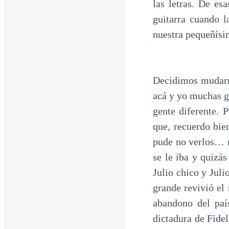
las letras. De es
guitarra cuando l
nuestra pequeñísi
Decidimos mudarno
acá y yo muchas ga
gente diferente.
que, recuerdo bie
pude no verlos… n
se le iba y quizá
Julio chico y Juli
grande revivió el
abandono del paí
dictadura de Fidel