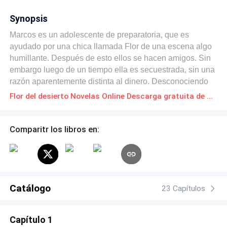
Synopsis
Marcos es un adolescente de preparatoria, que es
ayudado por una chica llamada Flor de una escena algo
humillante. Después de esto ellos se hacen amigos. Sin
embargo luego de un tiempo ella es secuestrada, sin una
razón aparentemente distinta al dinero. Desconociendo
por completo la razón de su secuestro, él y un amigo de
Flor del desierto Novelas Online Descarga gratuita de PDF
ambos, parten en su búsqueda, resolviendo por si
mismos la razón del secuestro y buscar una forma de
rescatar a la chica. Sin embargo ni ellos mismos saben
Comparitr los libros en:
que les depara el futuro.
Catálogo
23 Capítulos
Capítulo 1