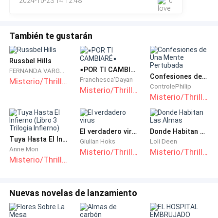
2024-10-23 14:12:48
0
que Angel y Nelsy pudieran hablar so
También te gustarán
Russbel Hills
▪︎POR TI CAMBIARÉ▪︎
FERNANDA VARGAS
Confesiones de Una Mente Pertubada
Franchesca'Dayan
Misterio/Thriller
ControlePhilip
Misterio/Thriller
Misterio/Thriller
El verdadero virus
Donde Habitan Las Almas
Tuya Hasta El Infierno (Libro 3 Trilogia Infierno)
Giulian Hoks
Loli Deen
Anne Mon
Misterio/Thriller
Misterio/Thriller
Misterio/Thriller
Nuevas novelas de lanzamiento