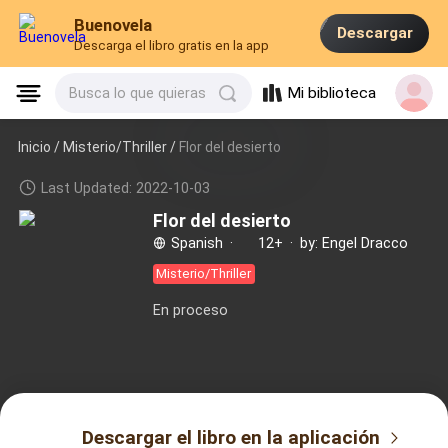
Buenovela
Descargar
Descarga el libro gratis en la app
Mi biblioteca
Busca lo que quieras
Inicio /
Misterio/Thriller
/
Flor del desierto
Last Updated: 2022-10-03
Flor del desierto
Spanish
·
12+
·
by: Engel Dracco
Misterio/Thriller
En proceso
Descargar el libro en la aplicación