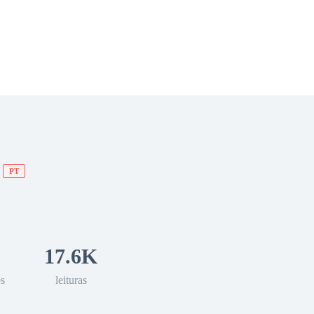
 Romance
Sci-Fi
Guerra
Otros
PT
17.6K
os
leituras