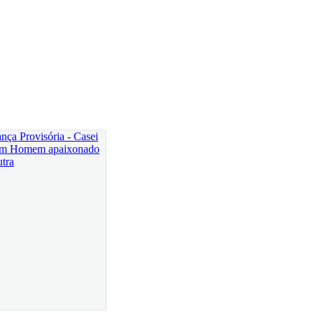
-disse ela.
festas juntos? perguntou-lhe ele quando ela estava
quando ela lho ditou.