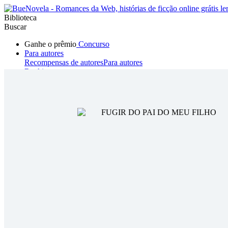
Biblioteca
Buscar
Ganhe o prêmio
Concurso
Para autores
Recompensas de autores
Para autores
Ranking
Navegar
Novelas
Contos Curtos
Todos
Romance
Hombre lobo
Mafia
Sistema
Fantasía
Urbano
LG