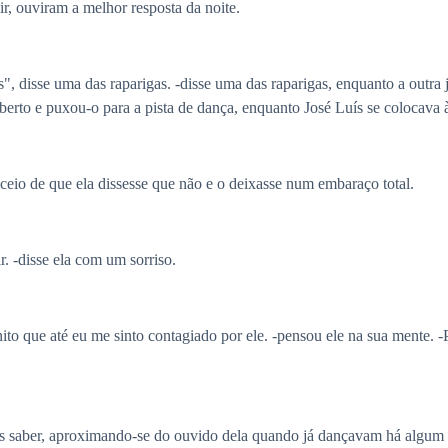
ir, ouviram a melhor resposta da noite.
", disse uma das raparigas. -disse uma das raparigas, enquanto a outr
rto e puxou-o para a pista de dança, enquanto José Luís se colocava à 
eio de que ela dissesse que não e o deixasse num embaraço total.
r. -disse ela com um sorriso.
ito que até eu me sinto contagiado por ele. -pensou ele na sua mente. -
 saber, aproximando-se do ouvido dela quando já dançavam há algum 