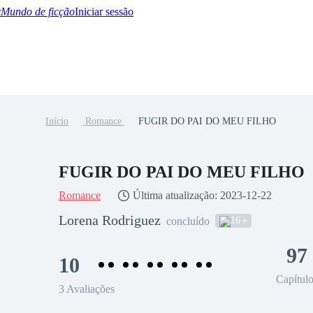
Mundo de ficção
Iniciar sessão
Início
Romance
FUGIR DO PAI DO MEU FILHO
BTQ+
YA/TEEN
Paranormal
Misterio/Thriller
Oriental
Juegos
Historia
MM
FUGIR DO PAI DO MEU FILHO
Romance
Última atualização: 2023-12-22
Lorena Rodriguez
16
concluído
97
10
Capítul
3 Avaliações