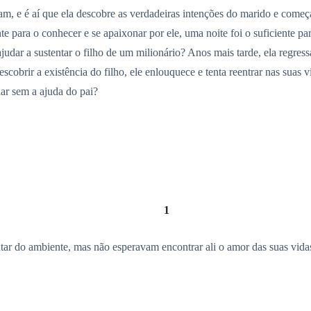
am, e é aí que ela descobre as verdadeiras intenções do marido e começa 
te para o conhecer e se apaixonar por ele, uma noite foi o suficiente pa
ajudar a sustentar o filho de um milionário? Anos mais tarde, ela regr
obrir a existência do filho, ele enlouquece e tenta reentrar nas suas v
iar sem a ajuda do pai?
1
utar do ambiente, mas não esperavam encontrar ali o amor das suas vi