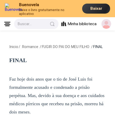
Buenovela
Baixar
Baixe o livro gratuitamente no
aplicativo
Minha biblioteca
Buscar...
Inicio
/
Romance
/
FUGIR DO PAI DO MEU FILHO
/
FINAL
FINAL
Faz hoje dois anos que o tio de José Luis foi
formalmente acusado e condenado a prisão
perpétua. Mas, devido à sua doença e aos cuidados
médicos pírricos que recebeu na prisão, morreu há
dois meses.