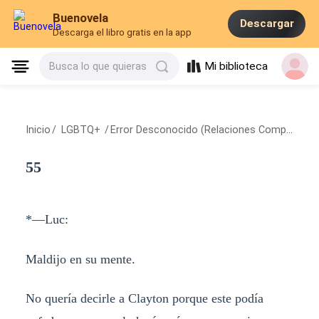
Buenovela
Descargar
Descarga el libro gratis en la app
Mi biblioteca
Busca lo que quieras
Inicio
/
LGBTQ+
/
Error Desconocido (Relaciones Complicadas 1)
55
*—Luc:
Maldijo en su mente.
No quería decirle a Clayton porque este podía