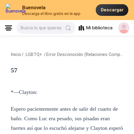
Buenovela
Descargar
Descarga el libro gratis en la app
Mi biblioteca
Busca lo que quieras
Inicio
/
LGBTQ+
/
Error Desconocido (Relaciones Complicadas 1)
57
*—Clayton:
Espero pacientemente antes de salir del cuarto de
baño. Como Luc era pesado, sus pisadas eran
fuertes así que lo escuchó alejarse y Clayton esperó