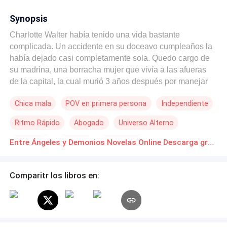
Synopsis
Charlotte Walter había tenido una vida bastante
complicada. Un accidente en su doceavo cumpleaños la
había dejado casi completamente sola. Quedo cargo de
su madrina, una borracha mujer que vivía a las afueras
de la capital, la cual murió 3 años después por manejar
en estado de ebriedad. Su vida se complica mucho más
Chica mala
POV en primera persona
Independiente
cuando conoce a Blake Rolland y Stefan Black 5 años
después de perder a su madrina. Considerados los
Ritmo Rápido
Abogado
Universo Alterno
abogados más famosos e importantes de la Capital, se
ven obligados a ayudar a Charlotte cuando un incidente
Venganza
Campus
Aventurera
Entre Ángeles y Demonios Novelas Online Descarga gratuita de PDF
deja al descubierto uno de sus más preciados secretos.
Su naturaleza sobrenatural. En el camino, entre amores,
desamores y traiciones, otros secretos son revelados y
Comparitr los libros en:
con ellos muchas vidas son puestas en peligro.