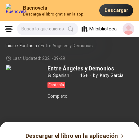
Buenovela
Descargar
Descarga el libro gratis en la app
Mi biblioteca
Busca lo que quieras
Inicio /
Fantasía
/
Entre Ángeles y Demonios
Last Updated: 2021-09-29
Entre Ángeles y Demonios
Spanish
·
16+
·
by: Katy Garcia
Fantasía
Completo
Descargar el libro en la aplicación