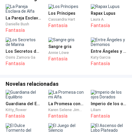
aire frio de la noche afectaba cada vez más mis
Los Príncipes
Rapax Lupus
sentidos. El alcohol, pensé.
La Pareja Esclava de Alfa
Cassandra Hart
Laura A.
Danielle Bush
Fantasía
Fantasía
—Sí, lo hiciste. Y no vas a ningún lado— él respondió.
Fantasía
Sentí la ira empezar a fluir. Que se creía este tipo.
Empecé a girar sobre mi peso para regresar al carro,
Sangre gris
Los Secretos de Marina
Entre Ángeles y Demonios
cuando él agarro mi muñeca.
Annie Löwe
Osiris Zamora Ga
Katy Garcia
Fantasía
Fantasía
Fantasía
—¡¿Que haces?!—grité, perdiendo la paciencia. El tipo
me soltó la muñeca, casi instantáneamente después
de haberla cogido. Se quedó callado por un segundo y
Novelas relacionadas
pensé en golpearlo si hacía algo estúpido de nuevo.
—Lo siento, pero estas borracha. Déjame llevarte a tu
Guardiana del Equilibrio
La Promesa con mi Alfa.
Imperio de los ojos Dorados
Kitty_flower
Karen Selene Jiménez García
Liliam
casa.—dijó el mientras metía las manos en sus
Fantasía
Fantasía
Fantasía
bolsillos. Debía estar loco si creía que me iba a subir a
su auto hasta mi casa. Pareció leer mi mente, porque