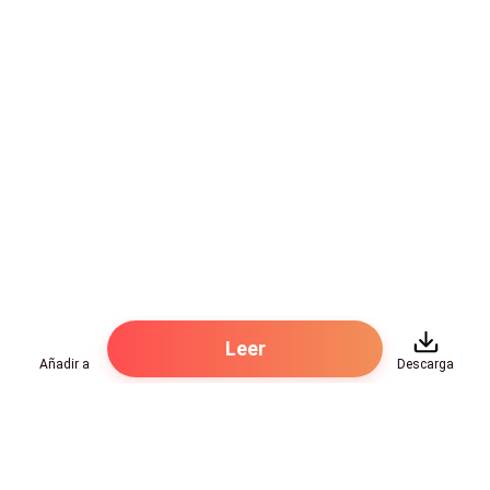
espesas. Empecé a preguntarme, cómo serían sus
ojos, ya que no alcanzaba a verlos. Sus labios se
torcieron en una sonrisa, mientras encendía el auto.
Leer
Añadir a
Descarga
Hot Genres