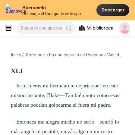
Buenovela
Descargar
Descarga el libro gratis en la app
Mi biblioteca
Busca lo que quieras
Inicio
/
Romance
/
En una escuela de Princesas "Accidentalmente"
XLI
—Si tu fueras mi hermano te dejaría caer en este
mismo instante, Blake—También noto como esas
palabras podrían golpearme si fuera mi padre.
—Entonces me alegra mucho no serlo—sonrió lo
más angelical posible, quizás algo en mi rostro