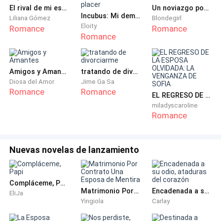
nuestro grupo y se autoproclama el líder.
El rival de mi esposo.
Un noviazgo por un contrato
Incubus: Mi demonio del placer
Liliana Gómez
Blondegirl
- Si claro que lo recuerdo, expresó Andres.
Eloity
Romance
Romance
Romance
- Bueno regreso el sábado al vecindario y acordamos
salir con el, el sábado en el Bar Bari Club. esa noche
Amigos y Amantes
tratando de divorciarme
nos presento unos matones con los que trabaja todo
Diosa del Amor
Jime Ga Sa
se descontrolo de un momento a otro y Jonas te
Romance
Romance
EL REGRESO DE LA ESPOSA OLVIDADA: LA VENGANZA DE SOFIA
culpa por lo que paso.
miladyscaroline
Romance
- ¿y que paso exactamente ? Pregunto Andres.
Nuevas novelas de lanzamiento
Yo tampoco recuerdo mucho parece que nos
drogaron, solo recuerdo lo que te estoy contando y
también por las fotos que nos enviaron. expresó
Compláceme, Papi
Fernando.
Matrimonio Por Contrato Una Esposa de Mentira
Encadenada a su odio, ataduras del corazón
EliJa
Yingiola
Carlay
-¿ Que fotos? Volvió a preguntar Andres.