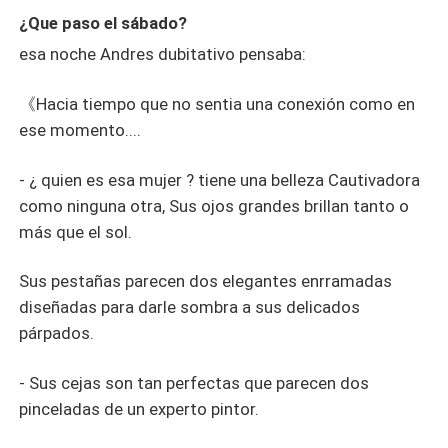
con claridad la direccion que buscaba, ¿como se llama el
¿Que paso el sábado?
bar? Se prregunto Andres cuando se detuvo de golpe
esa noche Andres dubitativo pensaba:
mirando un letrero que decia Bari Club. Es ese dijo en
voz alta, apreto los dientes y decidio entrar.
《Hacia tiempo que no sentia una conexión como en
ese momento....
- ¿ quien es esa mujer ? tiene una belleza Cautivadora
como ninguna otra, Sus ojos grandes brillan tanto o
más que el sol.
Sus pestañas parecen dos elegantes enrramadas
diseñadas para darle sombra a sus delicados
párpados.
- Sus cejas son tan perfectas que parecen dos
pinceladas de un experto pintor.