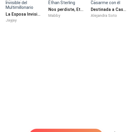
Nos perdiste, Ethan Sterling
Destinada a Casarme con él
míralas tu mismo le dijo Fernando.
La Esposa Invisible del Multimillonario
Mabby
Alejandra Soto
Jayjay
Andres tomó El teléfono y cuando reviso las fotos se
vio asimismo golpeando con un b**e a dos personas,
en otra foto partía una mesa y en las otras parecía
muy violento con sed de sangre y de hecho en su ropa
cubierta de sangre.
Lo extraño es que el domingo llego a casa con una
ropa diferente y no se veía tan desaliñado como en
las fotografias.
-M*****a sea que esta pasando susurro Andres,
colocándose algo nervioso pero no dijo más.
-Camilo le preguntó Andres v¿amos a la escuela o te
llevamos a otra parte?