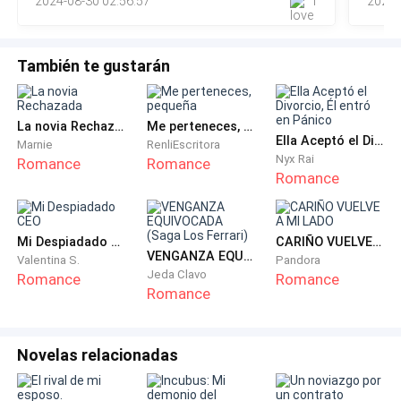
2024-08-30 02:56:57
1
2024-
h
en el momento que andres se sienta, Camilo le
pregunta un tanto preocupado:
También te gustarán
- ¿ Andres recuerdas que paso el sábado?
La novia Rechazada
Me perteneces, pequeña
Andres negó con la cabeza y manifestó no recuerdo
Ella Aceptó el Divorcio, Él entró en Pánico
Marnie
RenliEscritora
nada solo se que llegue ebrio a la casa y que conocí a
Nyx Rai
Romance
Romance
la belleza más Cautivadora del mundo.
Romance
-Andres me temo que estas en problemas no
Mi Despiadado CEO
CARIÑO VUELVE A MI LADO
deberías ir a la escuela por un tiempo, habla con tus
VENGANZA EQUIVOCADA (Saga Los Ferrari)
Valentina S.
Pandora
padres que te trasladen a otro sector porque esta no
Jeda Clavo
Romance
Romance
te saldrá fácil dijo Fernando.
Romance
- ¿porque dices eso? Le pregunta Andres a Fernando.
Novelas relacionadas
este responde: recuerdas a Jonas quien solía estar en