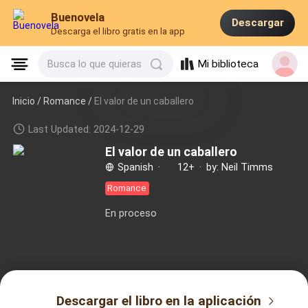
Buenovela
Descargar
Descarga el libro gratis en la app
Mi biblioteca
Busca lo que quieras
Inicio /
Romance
/
El valor de un caballero
Last Updated: 2024-12-29
El valor de un caballero
Spanish
·
12+
·
by: Neil Timms
Romance
En proceso
Descargar el libro en la aplicación