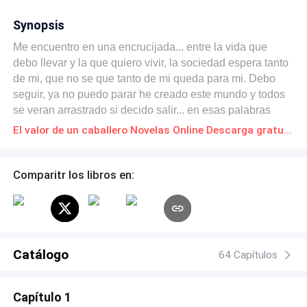
Synopsis
Me encuentro en una encrucijada... entre la vida que
debo llevar y la que quiero vivir, la sociedad espera tanto
de mi, que no se que tanto de mi queda para mi. Debo
seguir, ya no puedo parar he creado este mundo y todos
se veran arrastrado si decido salir... en esas palabras
meditaba Andres hasta que decidio montarse en la
El valor de un caballero Novelas Online Descarga gratuita de PDF
motocicleta y dirigirse a la calle don blass donde le
esperaban Ana y Sofia. Eran sus amigas mas cercanas,
desde la infancia solia andar con ellas, ambas cuidaban
Comparitr los libros en:
de el y este era el momento de devolver el favor si
demoraba en llegar no sabria que pasaria con sus dos
grandes amigas, y jamas se lo perdonaria. Pasaron 10
minutos para que llegara a la calle don blass como era de
esperarse a esa hora de la noche el ambiente era ruidoso
Catálogo
64 Capítulos
y no habia espacio para transitar por lo que le toco
bajaarse de la motocicleta y seguir a pie,las luces de
Capítulo 1
neon y lo estrecha que se volvio la calle le impedian ver