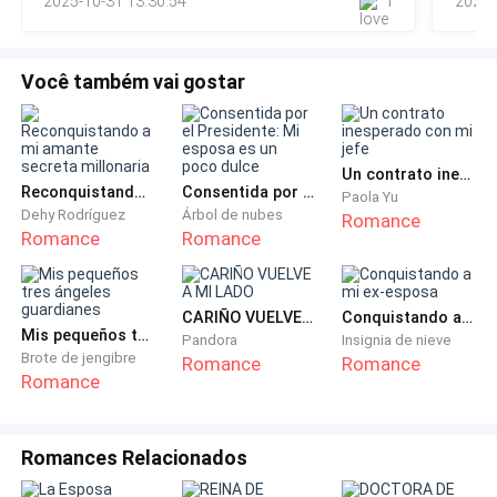
2025-10-31 13:30:54
1
2025-
Você também vai gostar
Un contrato inesperado con mi jefe
Reconquistando a mi amante secreta millonaria
Consentida por el Presidente: Mi esposa es un poco dulce
Paola Yu
Dehy Rodríguez
Árbol de nubes
Romance
Romance
Romance
CARIÑO VUELVE A MI LADO
Conquistando a mi ex-esposa
Mis pequeños tres ángeles guardianes
Pandora
Insignia de nieve
Brote de jengibre
Romance
Romance
Romance
Romances Relacionados