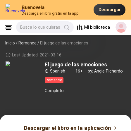
Buenovela
Descargar
Descarga el libro gratis en la app
Mi biblioteca
Busca lo que quieras
Inicio /
Romance
/
El juego de las emociones
Last Updated: 2021-03-16
El juego de las emociones
Spanish
·
16+
·
by: Angie Pichardo
Romance
Completo
Descargar el libro en la aplicación