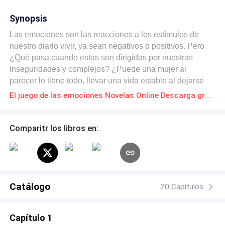
Synopsis
Las emociones son las reacciones a los estímulos de
nuestro diario vivir, ya sean negativos o positivos. Pero
¿Qué pasa cuando estas son dirigidas por nuestras
inseguridades y complejos? ¿Puede una mujer al
parecer lo tiene todo, llevar una vida estable al dejarse
controlar por sus miedos y baja autoestima? ¿Y qué
El juego de las emociones Novelas Online Descarga gratuita de PDF
sucede cuando crees el de tu vida es demasiado para ti?
En especial, si él es un hombre evasivo y poco expresivo
alimenta las inseguridades de su esposa. ¿Crees ellos
Comparitr los libros en:
puedan tener un "felices para siempre"?
Catálogo
20 Capítulos
Capítulo 1