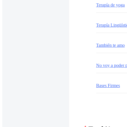
Terapía de yoga
Terapía Lingüísti
También te amo
No voy a poder p
Bases Firmes