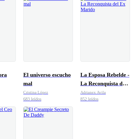
ora
El universo escucho
La Esposa Rebelde -
mal
La Reconquista del
Ex Marido
Cristina López
Adrianex Avila
683 leídos
852 leídos