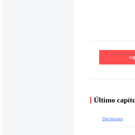
ca
Último capít
Decisiones