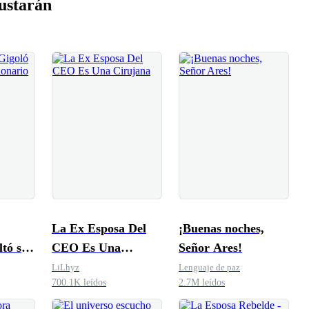
ustarán
La Ex Esposa Del
¡Buenas noches,
ltó ser
CEO Es Una
Señor Ares!
Cirujana
LiLhyz
Lenguaje de paz
700.1K leídos
2.7M leídos