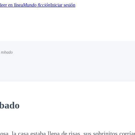
Mundo ficción
Iniciar sesión
 robado
BTQ+
YA/TEEN
Paranormal
Misterio/Thriller
Oriental
Juegos
Historia
MM
obado
sa, la casa estaba llena de risas, sus sobrinitos corrí