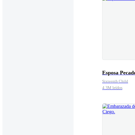
Esposa Pecad
Sixteenth Child
4.3M leídos