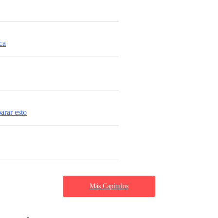
ca
arar esto
Más Capítulos