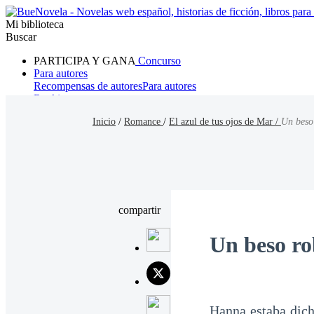
Mi biblioteca
Buscar
PARTICIPA Y GANA
Concurso
Para autores
Recompensas de autores
Para autores
Ranking
Navegar
Inicio
/
Romance
/
El azul de tus ojos de Mar /
Un beso
Novelas
Cuentos Cortos
Todos
Romance
Hombre lobo
Mafia
Sistema
Fantasía
Urbano
LG
compartir
Un beso r
Hanna estaba dicho