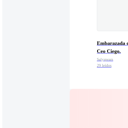
Embarazada d
Ceo Ciego.
Salyspears
29 leídos