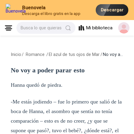
Buenovela
Descargar
Descarga el libro gratis en la app
Mi biblioteca
Busca lo que quieras
Inicio
/
Romance
/
El azul de tus ojos de Mar
/
No voy a poder parar esto
No voy a poder parar esto
Hanna quedó de piedra.
-Me estás jodiendo – fue lo primero que salió de la
boca de Hanna, el asombro que sentía no tenía
comparación – esto es de no creer, ¿y que se
supone que pasó?, tuvo el bebé?, ¿dónde está?, el