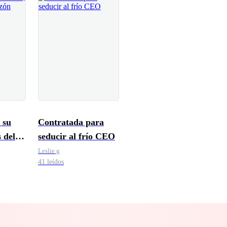
 su
Contratada para
 del
seducir al frío CEO
Leslie g
41 leídos