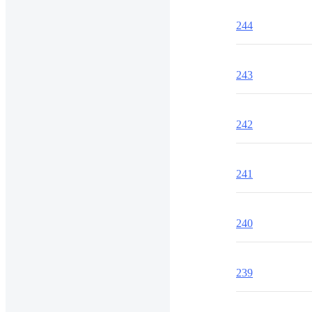
244
243
242
241
240
239