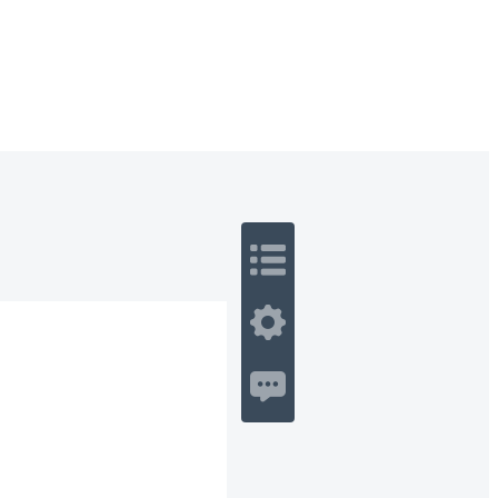
 Romance
Sci-Fi
Guerra
Otros