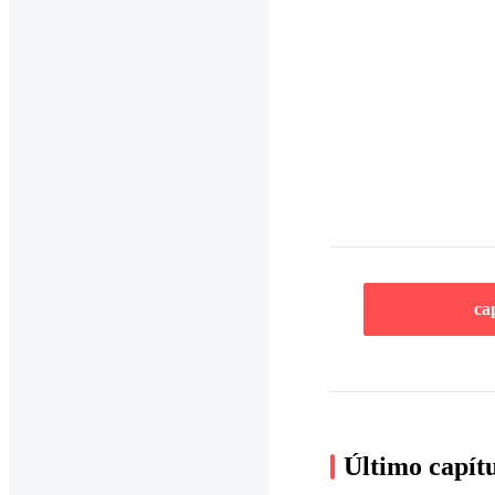
ca
Último capít