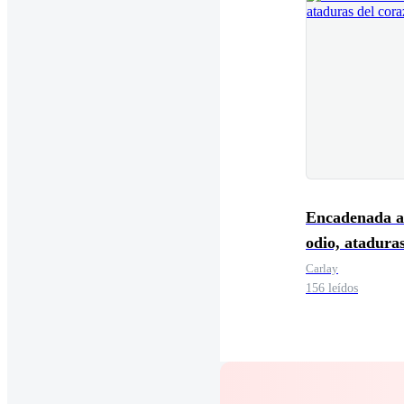
Encadenada a
odio, ataduras
corazón
Carlay
156 leídos