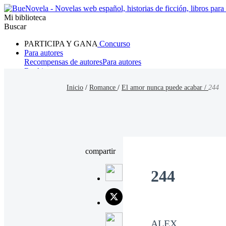
Mi biblioteca
Buscar
PARTICIPA Y GANA
Concurso
Para autores
Recompensas de autores
Para autores
Ranking
Navegar
Inicio
/
Romance
/
El amor nunca puede acabar /
244
Novelas
Cuentos Cortos
Todos
Romance
Hombre lobo
Mafia
Sistema
Fantasía
Urbano
LG
compartir
244
ALEX