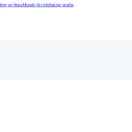
Mundo ficción
Iniciar sesión
BTQ+
YA/TEEN
Paranormal
Misterio/Thriller
Oriental
Juegos
Historia
MM