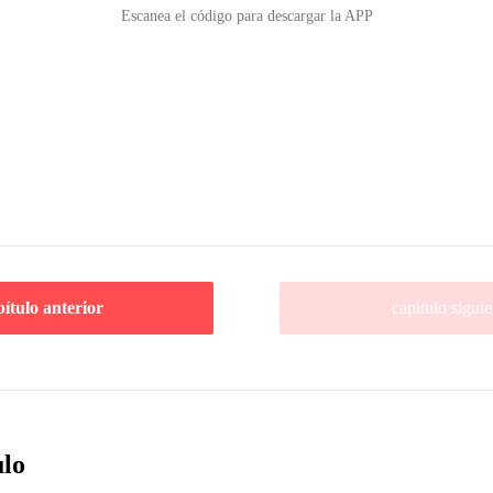
Escanea el código para descargar la APP
pítulo anterior
capítulo siguie
ulo