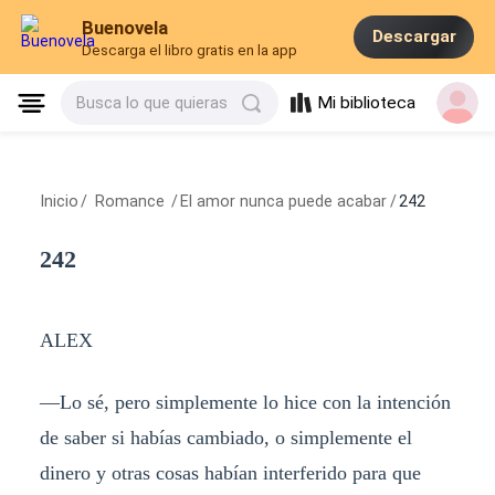
Buenovela
Descargar
Descarga el libro gratis en la app
Mi biblioteca
Busca lo que quieras
Inicio
/
Romance
/
El amor nunca puede acabar
/
242
242
ALEX
—Lo sé, pero simplemente lo hice con la intención
de saber si habías cambiado, o simplemente el
dinero y otras cosas habían interferido para que