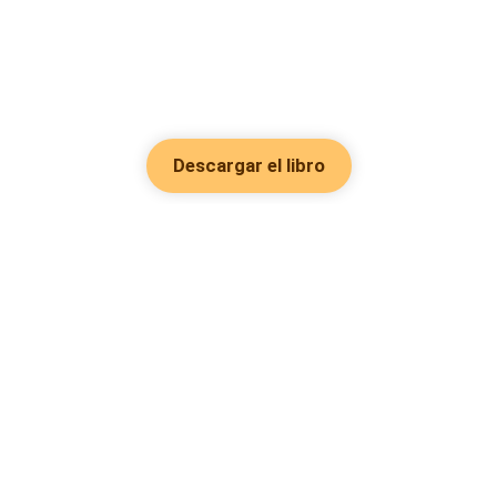
Descargar el libro
Hot Genres
Romance
Recursos
Hombre lobo
Palabras clave
Redes Sociales
Mafia
Búsquedas calientes
Facebook grupo