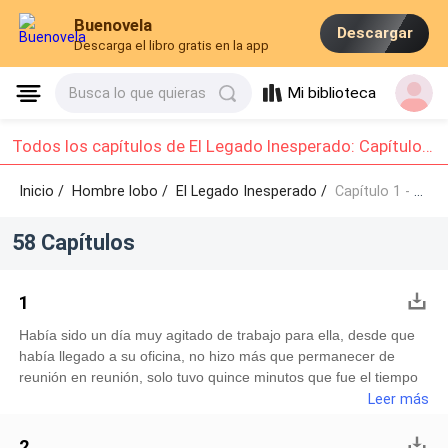
Buenovela
Descargar
Descarga el libro gratis en la app
Mi biblioteca
Busca lo que quieras
Todos los capítulos de El Legado Inesperado: Capítulo 1 - Capítulo 10
Inicio /
Hombre lobo
/
El Legado Inesperado /
Capítulo 1 - Capítulo 10
58 Capítulos
1
Había sido un día muy agitado de trabajo para ella, desde que
había llegado a su oficina, no hizo más que permanecer de
reunión en reunión, solo tuvo quince minutos que fue el tiempo
que utilizó para su hora del almuerzo.De hecho, fue tan agitado
Leer más
para ella que tuvo que almorzar en su escritorio, no pudo
siquiera descansar para irse a la cafetería a respirar otro aire
2