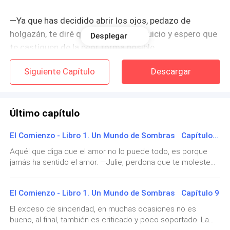
—Ya que has decidido abrir los ojos, pedazo de
holgazán, te diré que es hora de tu juicio y espero que
Desplegar
te castiguen de la peor forma posible.
Siguiente Capítulo
Descargar
—¿Me van a castigar porque ya no quiero hacer el
bien? Pero si tampoco hago mal alguno...
simplemente lo que quiero es ¡no hacer nada! ¿Se les
Último capítulo
hace muy difícil entender eso? —grité con una mezcla
de indignación y burla.
El Comienzo - Libro 1. Un Mundo de Sombras Capítulo 10
—Silencio... ¿Quién te autorizó a dirigirme la palabra?
Aquél que diga que el amor no lo puede todo, es porque
jamás ha sentido el amor. —Julie, perdona que te moleste
¿será que puedes decir las palabras que me liberan de la
—Tú, payaso, cuando me hiciste las preguntas, me
atadura? Necesito tener mis poderes por completo.—¡Y!
incitaste a respondértelas.
El Comienzo - Libro 1. Un Mundo de Sombras Capítulo 9
¿Qué gano yo con eso?Me desmaterialice y la besé
ejerciendo un poquito de fuerza.—Vamos, no te hagas de
El exceso de sinceridad, en muchas ocasiones no es
—Mira Rut, deberías aprender a cerrar la boca y más
rogar.Julie empezó a poner cara de pícara, pero tocaron la
bueno, al final, también es criticado y poco soportado. La
puerta.—Pasen —dijo con delicadeza Julie.Era Gaby, sonreía
aún deberías moderar la forma y el tono con el que te