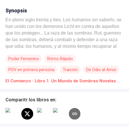
Synopsis
En pleno siglo treinta y tres. Los humanos sin saberlo, se
han unido con los demonios Licht en contra de aquellos
que los protegen... La raza de las sombras. Rut, guerrero
de las sombras, deberá combatir y defender a una raza
que odia: los humanos, y al mismo tiempo recuperar al
amor de su vida. En un tiempo donde Dios se ha ido, los
Poder Femenino
Ritmo Rápido
demonios han tomado la tierra y los humanos se matan
entre sí ¿Será posible que el más sutil de los amores
POV en primera persona
Traición
De Odio al Amor
vuelva a renacer? Rut piensa que sí... pero ella tienes
años negándoselo.
Segunda Oportunidad
Independiente
El Comienzo - Libro 1. Un Mundo de Sombras Novelas Online Descarga gratuita de PDF
Héroe / Heroína:
Comparitr los libros en: