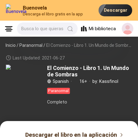
Buenovela
Descargar
Descarga el libro gratis en la app
Mi biblioteca
Busca lo que quieras
Inicio /
Paranormal
/
El Comienzo - Libro 1. Un Mundo de Sombras
Last Updated: 2021-06-27
El Comienzo - Libro 1. Un Mundo
de Sombras
Spanish
·
16+
·
by: Kassfinol
Paranormal
Completo
Descargar el libro en la aplicación