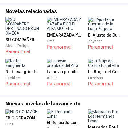
llevaba a la conclusión que Marcos y yo nos
Novelas relacionadas
golpearíamos toda la noche, no estaba dispuesto a
quedarme con esa insultante falta de respeto que
acababa de hacerme.
EMBARAZADA Y CAZADA POR EL ALFA MOTERO
El Ajuste de Cuentas de la Luna Púrpura
SU COMPAÑERO DESTINADO ES UN OMEGA
Oma
Zaynzee
—Su majestad, yo…—comenzó diciéndole Marcos,
Abudu Delight
Paranormal
Paranormal
pero Julie lo interrumpió gritándole muy molesta:
Paranormal
—¡Cállate Marcos, sal de aquí ahora mismo!—Marcos
asintió y rápidamente salió de la habitación.
Ninfa sangrienta
La novia prohibida del Alfa
La Bruja del Contrato del Alfa
Rachline
Asher
Enzelynn
Paranormal
Paranormal
Paranormal
Lo que hacía un título, Julie no media más de 1.68, era
blanca, de cabello claro y ojos marrones; muy
hermosa, bien formada y ella podía controlar a su
Nuevas novelas de lanzamiento
antojo a un hombre tan enorme como Marcos, claro
eso lo lograba por el poder que ejercía, ya que era la
FRIO CORAZÓN.
El Renacido Lunar
hija de los Reyes de las sombras… La princesa.
Luna
Marcados Por Los Hermanos Lycan