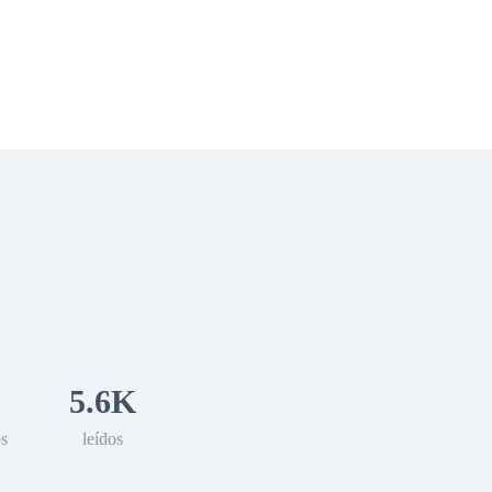
 Romance
Sci-Fi
Guerra
Otros
5.6K
os
leídos