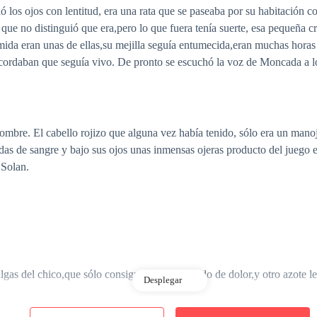
los ojos con lentitud, era una rata que se paseaba por su habitación co
ue no distinguió que era,pero lo que fuera tenía suerte, esa pequeña cri
da eran unas de ellas,su mejilla seguía entumecida,eran muchas horas de
cordaban que seguía vivo. De pronto se escuchó la voz de Moncada a los
 hombre. El cabello rojizo que alguna vez había tenido, sólo era un mano
das de sangre y bajo sus ojos unas inmensas ojeras producto del juego 
 Solan.
lgas del chico,que sólo consiguió dar un alarido de dolor,y otro azote le
Desplegar