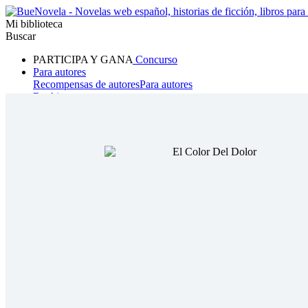
Mi biblioteca
Buscar
PARTICIPA Y GANA
Concurso
Para autores
Recompensas de autores
Para autores
Ranking
Navegar
Novelas
Cuentos Cortos
Todos
Romance
Hombre lobo
Mafia
Sistema
Fantasía
Urbano
LG