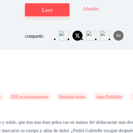
Añadido
Leer
compartir:
o
POV en tercera persona
Identidad oculta
Amor Prohibido
 y noble, que tras una dura pelea cae en manos del delincuente mas des
 marcaron su cuerpo y alma de dolor. ¿Podrá Gabrielle escapar después 