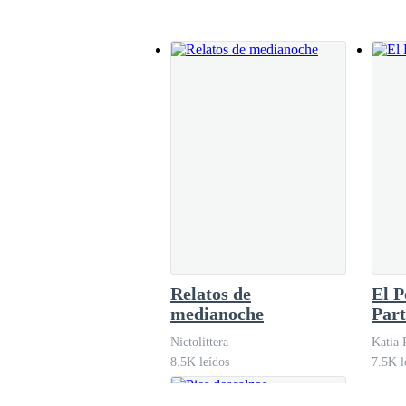
para el hombre que había estado observando to
mástiguas de París. El hombre lle
Relatos de
El P
medianoche
Part
Nictolittera
Katia 
8.5K leídos
7.5K l