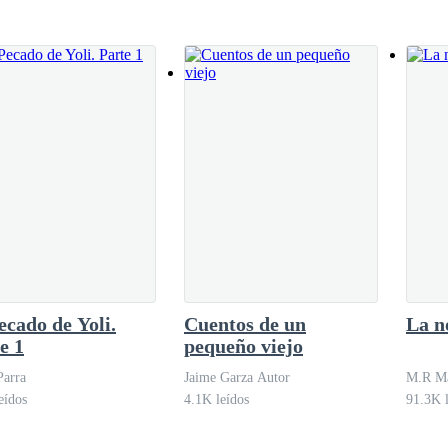
do desde el tejado de una de las casas
ecado de Yoli.
Cuentos de un
La n
e 1
pequeño viejo
Parra
Jaime Garza Autor
M.R M
eídos
4.1K leídos
91.3K l