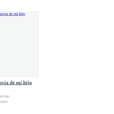
ovia de mi hijo
ayorga
eídos