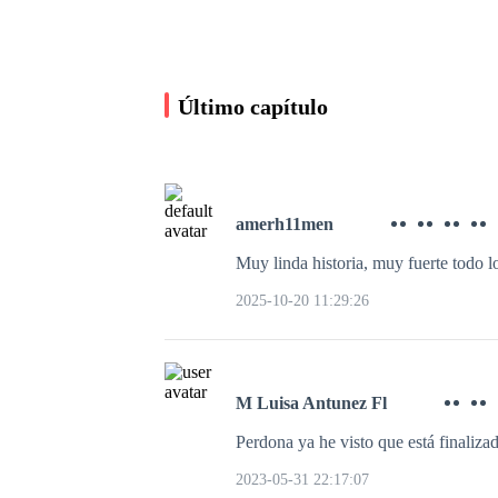
Último capítulo
amerh11men
Muy linda historia, muy fuerte todo lo
Pies descalzos
2025-10-20 11:29:26
Gregoria R. Márquez Díaz
2.9K leídos
M Luisa Antunez Fl
Perdona ya he visto que está finalizad
2023-05-31 22:17:07