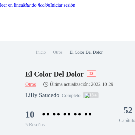
Mundo ficción
Iniciar sesión
Inicio
Otros
El Color Del Dolor
BTQ+
YA/TEEN
Paranormal
Misterio/Thriller
Oriental
Juegos
Historia
MM
El Color Del Dolor
ES
Otros
Última actualización: 2022-10-29
Lilly Saucedo
18
Completo
52
10
Capítul
5 Reseñas