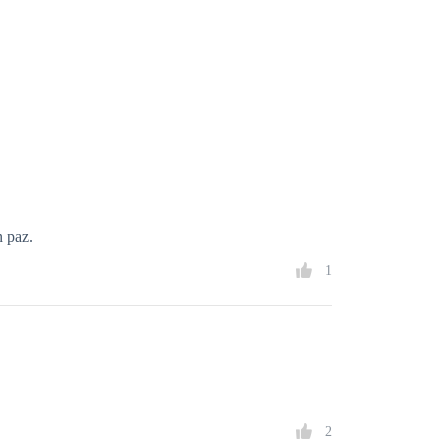
n paz.
1
2