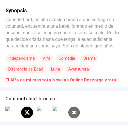
Synopsis
Cuando Lord, un alfa acostumbrado a que se haga su
voluntad, encuentra a una bebé llorando en medio del
bosque, nunca se imaginó que ella sería su mate. Por lo
que decide criarla hasta que tenga la edad suficiente
para reclamarla como suya. Solo no planeó que años
después ella fuera secuestrada de su manada y perdiera
Independiente
Alfa
Comedia
Drama
su rastro, pero él haría cualquier cosa para recuperarla.
Cualquier cosa. Años después. Selena, una chica
Diferencia de Edad
Luna
Aventurera
graduada de veterinaria que no recuerda su pasado llega
a un pueblo, donde encuentra a un lobo enorme en la
El Alfa es mi mascota Novelas Online Descarga gratuita de PDF
esquina de su clínica a punto de morir, y después de
salvarlo y tras la insistencia de este decide adoptarlo. Sin
Comparitr los libros en:
saber que ahora... el alfa es su mascota... su mate.