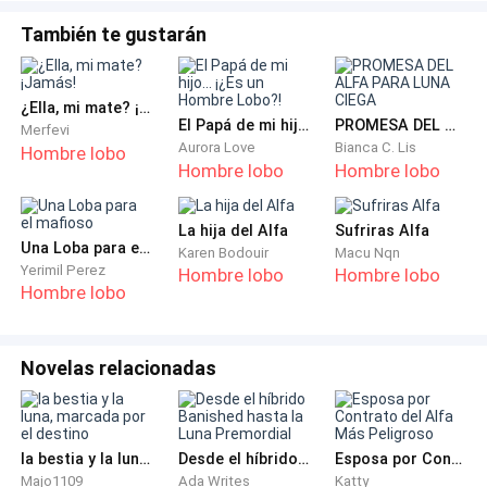
También te gustarán
Lord pegó las orejas a su cabeza en alerta y se acercó
a los bultos en medio de la nieve que estaban
medianamente enterrados en esta. El sonido salía de
¿Ella, mi mate? ¡Jamás!
ellos, aunque no se movieran. El alfa se acercó cada
El Papá de mi hijo... ¡¿Es un Hombre Lobo?!
PROMESA DEL ALFA PARA LUNA CIEGA
Merfevi
Aurora Love
Bianca C. Lis
vez más, con cautela, sintiendo que su pecho
Hombre lobo
Hombre lobo
Hombre lobo
palpitaba de forma extraña mientras más cerca
estaba. Eso lo hizo apretar los dientes.
La hija del Alfa
Sufriras Alfa
Una Loba para el mafioso
Karen Bodouir
Macu Nqn
Solo cuando estuvo junto a aquellos bultos de tela
Yerimil Perez
Hombre lobo
Hombre lobo
pudo escuchar el sonido con más claridad. Era
Hombre lobo
intermitente, a veces alto, a veces bajo, se apagaba,
volvía, así como el pequeño movimiento en medio de
Novelas relacionadas
lo que parecían dos cuerpos durmientes en medio de
la nieve. Lo que no estaban precisamente durmiendo.
-Están muertos alfa- declaró Sena repasando uno de
la bestia y la luna, marcada por el destino
Desde el híbrido Banished hasta la Luna Premordial
Esposa por Contrato del Alfa Más Peligroso
Majo1109
Ada Writes
Katty
los dos cuerpos descubriendo la cabeza de uno,