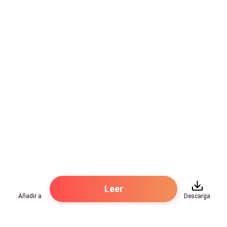
se preocupó cuando no lo vio moverse.
Lord no podía mover ni siquiera un pelo de su cuerpo.
Allí, tan cerca, aquel sonido, aquel olor que se
mezclaba con otros más desagradables. Acaso…
Ordenó a cada músculo de su cuerpo moverse y
avanzó unos pasos poniendo sus patas entre los
cuerpos y bajando su nariz hasta la pequeña manito.
Esta se movió y cuando lo tocó su cuerpo se
estremeció completamente, y no por lo helada que
estaba, haciéndolo abrir los ojos muy grandes.
-¿Alfa?- Senas se había dado cuenta que algo no
Leer
estaba bien con él.
Añadir a
Descarga
Lord tragó en seco, la sangre en su cuerpo palpitaba