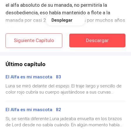
el alfa absoluto de su manada, no permitiría la
desobediencia, eso había mantenido a flote a la
manada por casi 200 años. Y lo haría por muchos años
Desplegar
más.
Siguiente Capítulo
Descargar
Senas asintió y con un movimiento de la cabeza los
dos lobos detrás de él se encargaron de morder por
cada lado al enorme animal muerto que formaría
Último capítulo
parte de la cena de ese día y comenzaron a
arrastrarlo de vuelta a la mansión. El beta caminó
El Alfa es mi mascota 83
detrás de su alfa son decir nada. Sabía que el lobo
Luna se miró delante del espejo. El traje largo y sencillo de
mayor estaba de un humor bastante versátil
color rojo cubría su cuerpo ajustándose a sus curvas
últimamente, pero cuando mataba… por muy orgullos
destacando su cabello rizado y corto alrededor de su
estuviera de su hazaña, todavía el instinto quedaba
rostro, sin embargo, no era eso en lo que ella estaba
El Alfa es mi mascota 82
despierto y su cuello podría ser el próximo sino tenía
centrada. Sus manos pasaron por encima de su vientre y
después de unos días y ciertas comprobaciones estaba
cuidado.
Si, se sentía diferente.Luna jadeaba envuelta en los brazos
segura. Esperaba que no fuera mucho susto para su pareja
de Lord desde no sabía cuándo. En algún momento había
sobre todo en un día tan cargado de adrenalina como