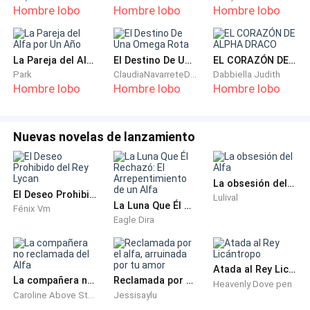
Hombre lobo
Hombre lobo
Hombre lobo
corriendo la tela de la capucha de piel mostrando sus
rostros ya de color violeta y totalmente tiesos-
Deben haber muerto hace unas horas.
La Pareja del Alfa por Un Año
El Destino De Una Omega Rota
EL CORAZÓN DE ALPHA DRACO
Park
ClaudiaNavarreteDiaz
Dabbiella Judith
Mas Lord no lo escuchaba. Sus ojos estaban fijos en
Hombre lobo
Hombre lobo
Hombre lobo
aquel pequeño cuerpo que se movía en medio de
aquellos dos más grandes sin vida. Una manito
Nuevas novelas de lanzamiento
pequeña y casi azulada se dejó ver ante este
sacudirse corriendo la tela. Y otra vez ese sonido,
como si estuviera llorando.
La obsesión del Alfa
El Deseo Prohibido del Rey Lycan
Lulival
La Luna Que Él Rechazó: El Arrepentimiento de un Alfa
Fénix Vm
-Alfa… es un cachorro humano, está aún vivo- Senas
Eagle Dira
dijo con voz plana. Lo más probable era que su alfa lo
eliminara como todos los humanos que se cruzaban
en el camino. Se preguntaba como era que había
Atada al Rey Licántropo
La compañera no reclamada del Alfa
Reclamada por el alfa, arruinada por tu amor
sobrevivido, quizás era debido al calor que le habían
Heavenly Dove pen
Caroline Above Story
Jessisaylu
dado sus padres antes de quedar congelados- ¿Alfa?-