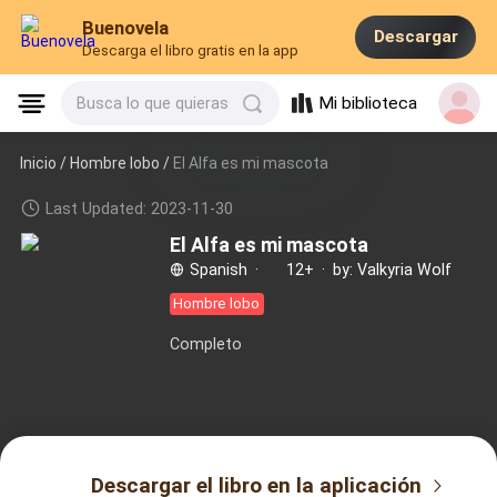
Buenovela
Descargar
Descarga el libro gratis en la app
Mi biblioteca
Busca lo que quieras
Inicio /
Hombre lobo
/
El Alfa es mi mascota
Last Updated: 2023-11-30
El Alfa es mi mascota
Spanish
·
12+
·
by: Valkyria Wolf
Hombre lobo
Completo
Descargar el libro en la aplicación