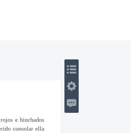
 Romance
Sci-Fi
Guerra
Otros
 rojos e hinchados
rido consolar ella