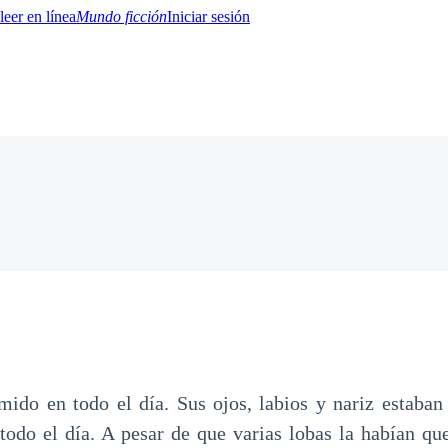
Mundo ficción
Iniciar sesión
BTQ+
YA/TEEN
Paranormal
Misterio/Thriller
Oriental
Juegos
Historia
MM
ido en todo el día. Sus ojos, labios y nariz estaban
 todo el día. A pesar de que varias lobas la habían que