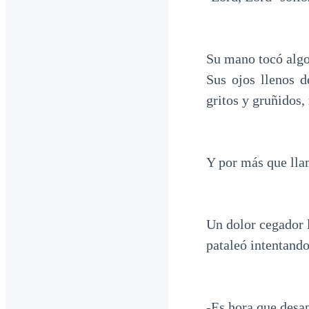
Su mano tocó algo
Sus ojos llenos 
gritos y gruñidos, 
Y por más que lla
Un dolor cegador l
pataleó intentando 
-Es hora que desa