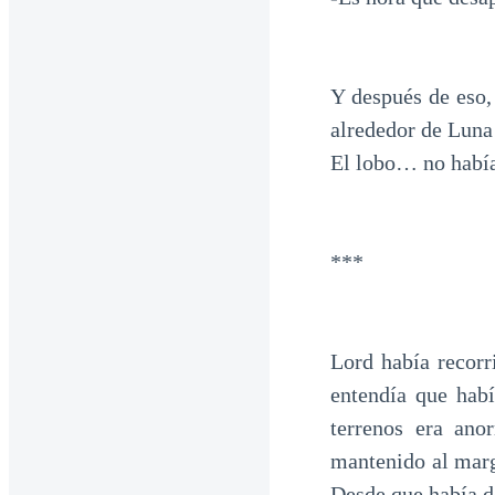
Y después de eso, 
alrededor de Luna
El lobo… no había
***
Lord había recorr
entendía que habí
terrenos era ano
mantenido al marg
Desde que había d