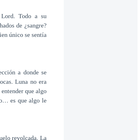
a Lord. Todo a su
chados de ¿sangre?
ien único se sentía
ección a donde se
bocas. Luna no era
 entender que algo
o… es que algo le
suelo revolcada. La