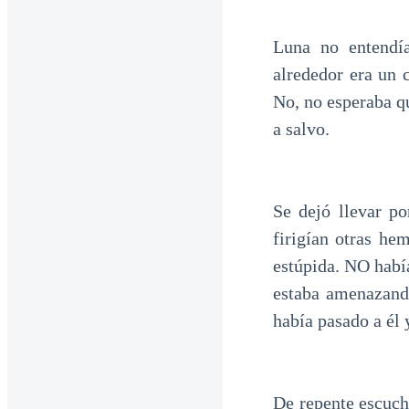
Luna no entendía
alrededor era un 
No, no esperaba qu
a salvo.
Se dejó llevar p
firigían otras he
estúpida. NO habí
estaba amenazand
había pasado a él 
De repente escuchó