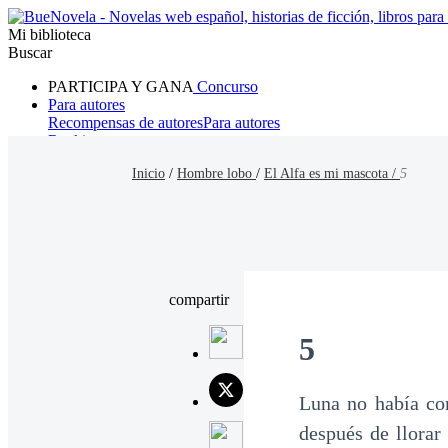
Mi biblioteca
Buscar
PARTICIPA Y GANA
Concurso
Para autores
Recompensas de autores
Para autores
Ranking
Navegar
Inicio
/
Hombre lobo
/
El Alfa es mi mascota /
5
Novelas
Cuentos Cortos
Todos
Romance
Hombre lobo
Mafia
Sistema
Fantasía
Urbano
LG
compartir
5
Luna no había com
después de llorar