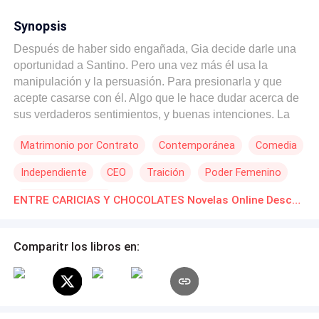
Synopsis
Después de haber sido engañada, Gia decide darle una
oportunidad a Santino. Pero una vez más él usa la
manipulación y la persuasión. Para presionarla y que
acepte casarse con él. Algo que le hace dudar acerca de
sus verdaderos sentimientos, y buenas intenciones. La
incertidumbre de no saber como actuar, hace que en la
Matrimonio por Contrato
Contemporánea
Comedia
noche de bodas ella se marche, dejando a Santino un
tanto confundido por su actitud, y también dudando del
Independiente
CEO
Traición
Poder Femenino
amor que Gia dice sentir por él. Por tal motivo, le deja
espacio para que aclare un poco sus sentimientos.
Matrimonio Exprés
ENTRE CARICIAS Y CHOCOLATES Novelas Online Descarga gratuita de PDF
Durante el tiempo que estuvo fuera, Gia acepta que está
completamente enamorada de su esposo. Pero el día que
decide regresar, una de sus amigas le comenta que ha
Comparitr los libros en:
visto a Santino en redes sociales con otra mujer. Algo que
ella de manera inmediata comprueba, los celos y el
sentirse traicionada de nuevo por él hacen que no quiera
volver a Italia, y asegura que si lo hace es solo para