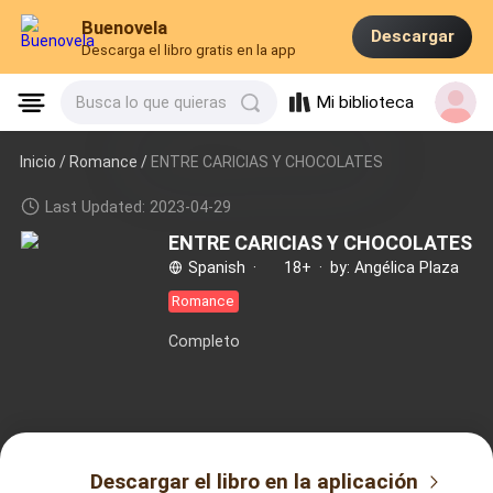
Buenovela
Descargar
Descarga el libro gratis en la app
Mi biblioteca
Busca lo que quieras
Inicio /
Romance
/
ENTRE CARICIAS Y CHOCOLATES
Last Updated: 2023-04-29
ENTRE CARICIAS Y CHOCOLATES
Spanish
·
18+
·
by: Angélica Plaza
Romance
Completo
Descargar el libro en la aplicación