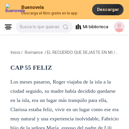
Buenovela
Descargar
Descarga el libro gratis en la app
Mi biblioteca
Busca lo que quieras
Inicio
/
Romance
/
EL RECUERDO QUE DEJASTE EN MI
/
CAP 55
CAP 55 FELIZ
Los meses pasaron, Roger viajaba de la isla a la
ciudad seguido, su madre había decidido quedarse
en la isla, era un lugar más tranquilo para ella,
Clarissa estaba feliz, vivir en un lugar como ese era
muy natural y una experiencia inolvidable, Fabricio
hijo de la señora María, esposo del padre de Lili