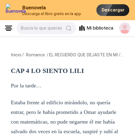
Buenovela
Descargar
Descarga el libro gratis en la app
Mi biblioteca
Busca lo que quieras
Inicio
/
Romance
/
EL RECUERDO QUE DEJASTE EN MI
/
CAP 4 
CAP 4 LO SIENTO LILI
Por la tarde…
Estaba frente al edificio mirándolo, no quería
entrar, pero le había prometido a Omar ayudarle
con matemáticas, no pude negarme él me había
salvado dos veces en la escuela, suspiré y subí al