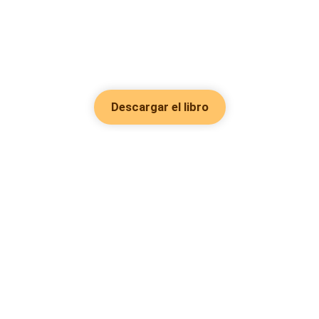
Descargar el libro
Hot Genres
Romance
Recursos
Hombre lobo
Palabras clave
Redes Sociales
Mafia
Búsquedas calientes
Facebook grupo