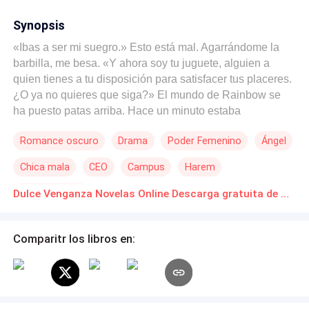
Synopsis
«Ibas a ser mi suegro.» Esto está mal. Agarrándome la
barbilla, me besa. «Y ahora soy tu juguete, alguien a
quien tienes a tu disposición para satisfacer tus placeres.
¿O ya no quieres que siga?» El mundo de Rainbow se
ha puesto patas arriba. Hace un minuto estaba
planeando su boda y, al siguiente, tenía la lengua de
Romance oscuro
Drama
Poder Femenino
Ángel
Jordan —el amigo de su ex prometido— hundida en la
boca, y corría entre clases para encontrarse con Damon,
Chica mala
CEO
Campus
Harem
el padre de su ex prometido. Todo empezó hace un mes,
cuando Rainbow descubrió que su prometido la estaba
Amor Secreto
Dulce Venganza Novelas Online Descarga gratuita de PDF
engañando y que ella solo era una herramienta para que
él pudiera engañar a su padre y obtener su herencia
antes de tiempo. Sus amigas le sugirieron que hiciera
Comparitr los libros en:
una lista sexual para vengarse y explorar su sexualidad,
y eso fue exactamente lo que hizo. Pero ahora se
encuentra atrapada entre tres hombres: Jordan, que le
confiesa su amor; Damon, que despertó en ella un placer