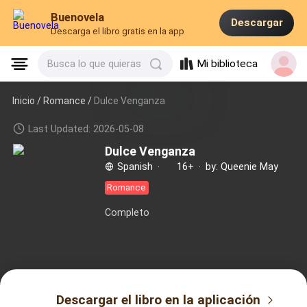
Buenovela
Descargar
Descarga el libro gratis en la app
Mi biblioteca
Busca lo que quieras
Inicio /
Romance
/
Dulce Venganza
Last Updated: 2026-05-08
Dulce Venganza
Spanish
·
16+
·
by: Queenie May
Romance
Completo
Descargar el libro en la aplicación