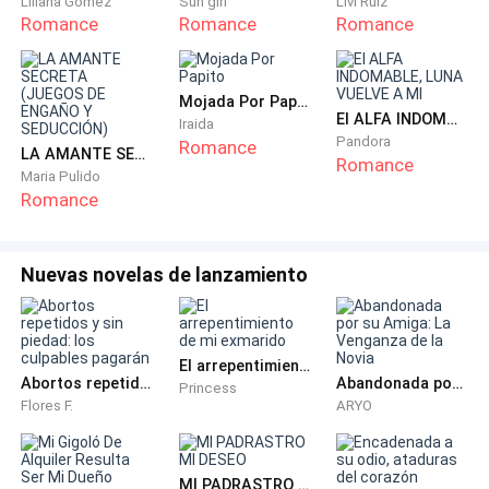
Liliana Gómez
Sun girl
Livi Ruiz
dueño de Brent Companies, la mayor empresa
Romance
Romance
Romance
tecnológica de Nueva York. Por la conversación, era
evidente que quería lo mejor para Jonathan, pero
odiaba su comportamiento; un comportamiento que
Mojada Por Papito
yo no había visto, pero que todo el mundo parecía
El ALFA INDOMABLE, LUNA VUELVE A MI
Iraida
Pandora
Romance
haber notado.
LA AMANTE SECRETA (JUEGOS DE ENGAÑO Y SEDUCCIÓN)
Romance
Maria Pulido
Romance
Sabía un poco sobre él antes de empezar a salir
juntos, lo suficiente para comprometerme, pero
claramente no lo suficiente, porque su padre no
Nuevas novelas de lanzamiento
paraba de insistir en que no lo conocía lo bastante
bien: al verdadero Jonathan, el que, según su padre, no
merecía el dinero.
El arrepentimiento de mi exmarido
Abortos repetidos y sin piedad: los culpables pagarán
Abandonada por su Amiga: La Venganza de la Novia
Princess
Su padre hablaba y reía. Yo respondía y, de repente,
Flores F.
ARYO
sentí la mano de Jonathan subiendo por mi pierna. Mi
cuerpo se tensó.
MI PADRASTRO MI DESEO