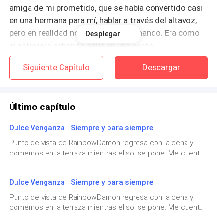
amiga de mi prometido, que se había convertido casi
en una hermana para mí, hablar a través del altavoz,
pero en realidad no la estaba escuchando. Era como
Desplegar
si estuviera echando agua en una cesta.
Siguiente Capítulo
Descargar
—Vamos, Audrey. Estoy tan emocionada… Si todo sale
bien, en menos de un año estaré casada con el amor
de mi vida y muy pronto tendrás un ahijado al que
Último capítulo
malcriar.
Dulce Venganza Siempre y para siempre
Tras despedirnos, colgué el teléfono y fui a dar los
Punto de vista de RainbowDamon regresa con la cena y
últimos retoques a mi cabello. Minutos después, oí a
comemos en la terraza mientras el sol se pone. Me cuenta
Jonathan llamando a la puerta para recogerme e ir
sobre su llamada: la empresa se está expandiendo hacia
juntos a nuestro destino.
los mercados asiáticos y quieren que viaje a Japón en
Dulce Venganza Siempre y para siempre
otoño.—Solo si tú y el bebé vienen conmigo —dice—. No voy
Tres horas después…
a hacer viajes internacionales sin mi familia.—¿Incluso si
Punto de vista de RainbowDamon regresa con la cena y
nuestra hija solo tiene dos meses?—Sobre todo entonces.
comemos en la terraza mientras el sol se pone. Me cuenta
Rainbow, no quiero perderme nada. La primera sonrisa. La