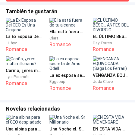
blanco, neutros hasta saber el sexo. Una cuna que se
compromiso, sino también a mí, al parecer. Salir
convertía en cama para toddler. Una mecedora donde
También te gustarán
conmigo había hecho que su hijo enderezara su vida,
Rainbow ya pasaba tiempo leyendo libros sobre bebés.—¿Y
según dijo el hombre. No sé muy bien cómo lo ayudé.
si soy una madre terrible? —preguntó una noche en un
arrebato emocional.—Imposible. Vas a
Lo único que hago es salir con él.
Ella está fuera de tu alcance
La Ex Esposa Del CEO Es Una Cirujana
EL ÚLTIMO BESO... ANTES DEL DIVORCIO
Clara
LiLhyz
Day Torres
Ni siquiera sabía de su dinero hasta que conocí a su
Romance
Romance
Romance
padre, así que fue un shock cuando Jonathan se
detuvo frente a una de las mansiones en la York
Estate.
Cariño, ¿eres multimillonario?
La ex esposa secreta de Amo Odell
VENGANZA EQUIVOCADA (Saga Los Ferrari)
Lyra Paramés.
Continuaron conversando. Su padre me sonrió a mí y
Eggsoup
Jeda Clavo
Romance
Romance
Romance
al anillo. Pero yo aún estaba procesando toda esa
nueva información.
Novelas relacionadas
El padre de Jonathan es encantador, la verdad. Su
sonrisa es acogedora y me provoca una reacción
extraña. Ni siquiera dirías que es multimillonario y
Una albina para el CEO despiadado
Una Noche el. Sr Millionario
EN ESTA VIDA ME VENGARÉ