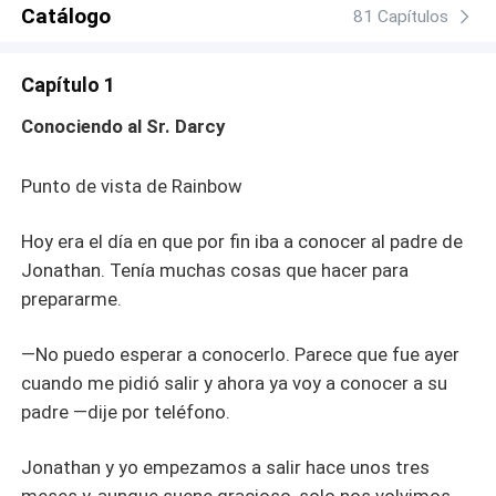
imposible de ignorar; y el propio Jonathan, su ex
Catálogo
81 Capítulos
prometido, que le suplica una segunda oportunidad. Tres
hombres. Un solo deseo. ¿Quién será el que conquiste
Capítulo 1
su corazón… y su cuerpo? ¿Y cuánto tiempo pasará
antes de que uno descubra a los otros?
Conociendo al Sr. Darcy
Punto de vista de Rainbow
Hoy era el día en que por fin iba a conocer al padre de
Jonathan. Tenía muchas cosas que hacer para
prepararme.
—No puedo esperar a conocerlo. Parece que fue ayer
cuando me pidió salir y ahora ya voy a conocer a su
padre —dije por teléfono.
Jonathan y yo empezamos a salir hace unos tres