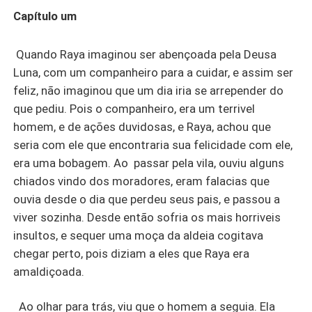
aceitar a realidade.....ou crer em um destino, na qual não
Capítulo um
pediu?
Quando Raya imaginou ser abençoada pela Deusa
Luna, com um companheiro para a cuidar, e assim ser
feliz, não imaginou que um dia iria se arrepender do
que pediu. Pois o companheiro, era um terrivel
homem, e de ações duvidosas, e Raya, achou que
seria com ele que encontraria sua felicidade com ele,
era uma bobagem. Ao passar pela vila, ouviu alguns
chiados vindo dos moradores, eram falacias que
ouvia desde o dia que perdeu seus pais, e passou a
viver sozinha. Desde então sofria os mais horriveis
insultos, e sequer uma moça da aldeia cogitava
chegar perto, pois diziam a eles que Raya era
amaldiçoada.
Ao olhar para trás, viu que o homem a seguia. Ela