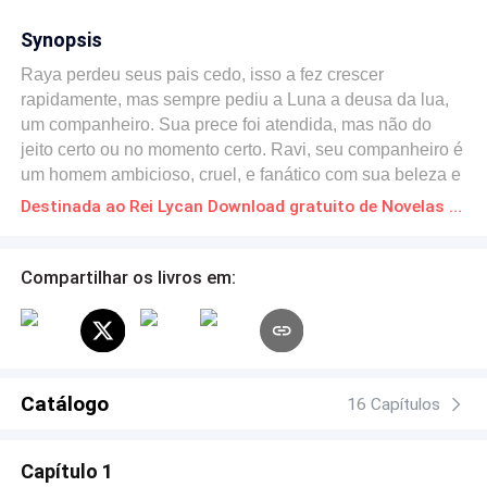
Synopsis
Raya perdeu seus pais cedo, isso a fez crescer
rapidamente, mas sempre pediu a Luna a deusa da lua,
um companheiro. Sua prece foi atendida, mas não do
jeito certo ou no momento certo. Ravi, seu companheiro é
um homem ambicioso, cruel, e fanático com sua beleza e
seu corpo, pois é a única coisa que o faz ter lucro. Raya,
Destinada ao Rei Lycan Download gratuito de Novelas Online em PDF
cansada de sua vida com Ravi, cansada de não ser
levada a sério, ela termina o que tinha com Ravi, e na
mesma noite se encontra com um homem misterioso,
Compartilhar os livros em:
com um olhar fulminante e que lhe dizia muito mais do
que Ravi conseguia dizer. Era apenas para ser um noite,
mas o encontro com o homem lhe rendeu uma gravidez.
E o homem era Risgar, um senhor e herdeiro de um reino
muito poderoso. Com medo de ser usada novamente
Catálogo
16 Capítulos
Raya foge. Mas um acidente acontece...Suas memórias
perdidas, uma gravidez, e um homem dizendo que a
Capítulo 1
conhece. Tantas perguntas e pouca respostas. Ela deve