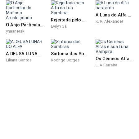
enquanto sua barriga clamava por comida, conseguia
sentir o cheiro de algo, mas nadda de comida.
A Luna do Alfa bastardo
Rejeitada pelo Alfa da Lua Sombria
K. R. Alexander
O Anjo Particular do Mafioso Amaldiçoado
Evilyn Sá
Era o dono da taberna.
ynnanerak
Quando o homem entrou na casa, se aproximou
devagar, Ele a tocou a fazendo olhar chorosa.
A DEUSA LUNAR DO ALFA
Sinfonia das Sombras
Os Gêmeos Alfas e sua Luna Vampira
Liliana Santos
Rodrigo Borges
L. A Ferreira
— Raya, preciso de que fça mais um favor a mim — O
homem não fez rodeios, tampouco perguntou sobre
seu estado. — Preciso que dance mais uma noite em
minha taberna.
— Não! — Ela conseguiu dizer, não era um favor, era
uma ordem pelo jeito que ele falava e fechava seus
punhos.