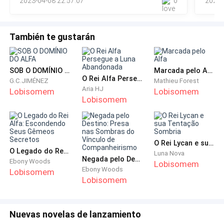
2023-04-08 22:57:07
0
2023-
exibir. ㅡ Está no castelo. Você está bem, meus
— Estar terminando comigo? — Ravi sorriu sem
com u
curandeiros cuidar
ânimo. E após ver Raya, ranger os dentes, o som era
de puro ódio. Ele percebeu que sim, e então balançou
También te gustarán
sua cabeça em afirmação. - Está bem, irei sair daqui.
Não me procure depois, sua vadia!
SOB O DOMÍNIO DO ALFA
Marcada pelo Alfa
— Saia daqui, seu babaca, eu te odeio!
O Rei Alfa Persegue a Luna Abandonada
G.C.JIMÉNEZ
Mathieu Forest
Aria HJ
Lobisomem
Lobisomem
Lobisomem
E após Ravi sair com uma gargalhada gutural, Raya
desabou no chão. Tudo que queria era chorar e assim
descobrir se as lagrimas poderiam lavar as
amarguras de sua vida, assim como a chuva faz com
O Rei Lycan e sua Tentação Sombria
O Legado do Rei Alfa: Escondendo Seus Gêmeos Secretos
Luna Nova
a terra. Lebrando do dia em que pediu um
Negada pelo Destino: Presa nas Sombras do Vínculo de Companheirismo
Ebony Woods
Lobisomem
companheiro a deusa Luna, ela lhe atendeu, mas
Ebony Woods
Lobisomem
Lobisomem
aparetemente não observou bem quem era. Ravi a
usava como mercadoria, em troca de algumas
moedas na taberna da aldeia, era a pior parte de seu
Nuevas novelas de lanzamiento
dia. Chorou abundantemente naquela manhã,