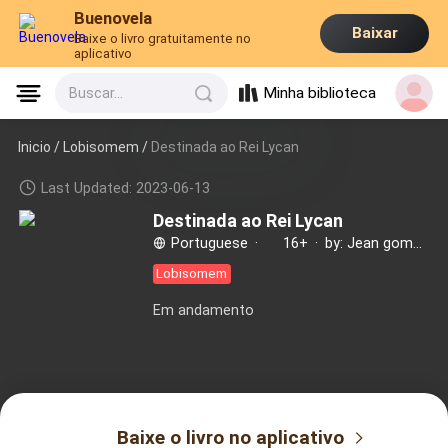
Buenovela
Baixar
Baixe o livro gratuitamente no
aplicativo
Minha biblioteca
Buscar...
Inicio /
Lobisomem
/
Destinada ao Rei Lycan
Last Updated: 2023-06-13
Destinada ao Rei Lycan
Portuguese
·
16+
·
by: Jean gomes
Lobisomem
Em andamento
Baixe o livro no aplicativo