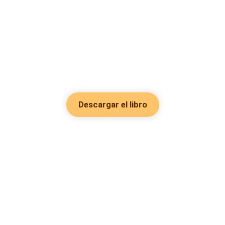
Descargar el libro
Hot Genres
Romance
Recursos
Hombre lobo
Palabras clave