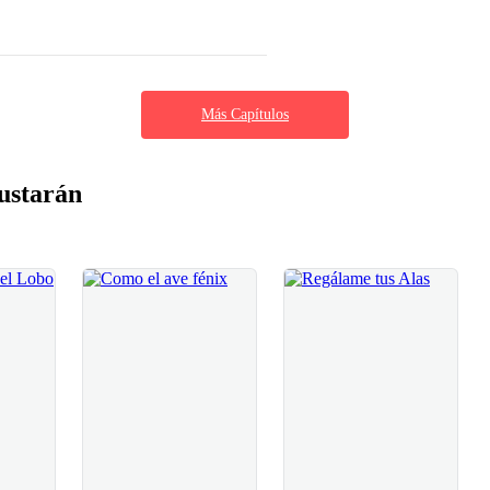
Más Capítulos
ustarán