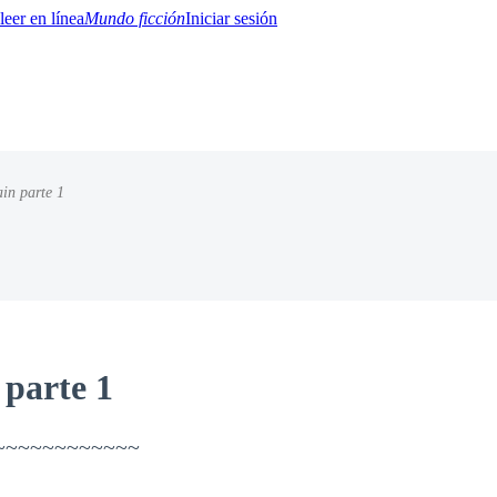
Mundo ficción
Iniciar sesión
in parte 1
BTQ+
YA/TEEN
Paranormal
Misterio/Thriller
Oriental
Juegos
Historia
MM
 parte 1
~~~~~~~~~~~~