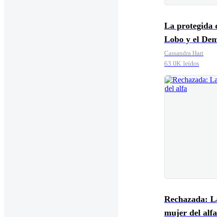
La protegida 
Lobo y el De
Cassandra Hart
63.0K leídos
Rechazada: L
mujer del alfa