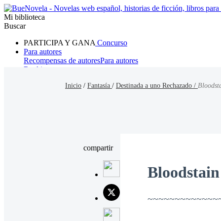
Mi biblioteca
Buscar
PARTICIPA Y GANA
Concurso
Para autores
Recompensas de autores
Para autores
Ranking
Navegar
Inicio
/
Fantasía
/
Destinada a uno Rechazado /
Bloodsta
Novelas
Cuentos Cortos
Todos
Romance
Hombre lobo
Mafia
Sistema
Fantasía
Urbano
LG
compartir
Bloodstain
~~~~~~~~~~~~~