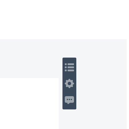
 Romance
Sci-Fi
Guerra
Otros