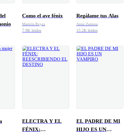
del
Como el ave fénix
Regálame tus Alas
monio
Mariela Reyes
Anne Zamora
7.9K leídos
15.2K leídos
a
ELECTRA Y EL
EL PADRE DE MI
FÉNIX:
HIJO ES UN