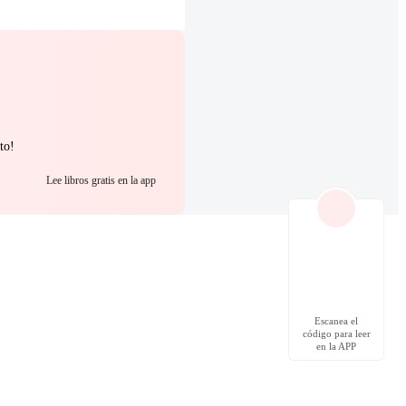
to!
Lee libros gratis en la app
Escanea el
código para leer
en la APP