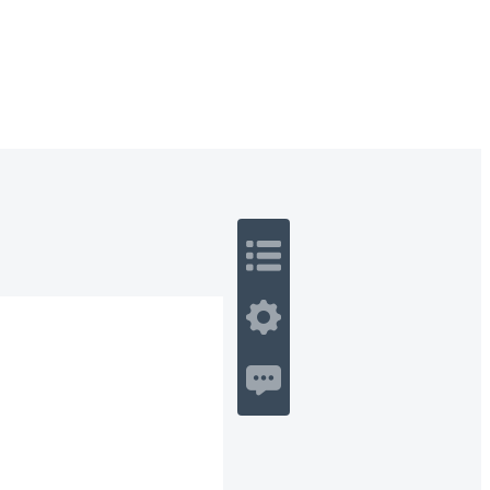
 Romance
Sci-Fi
Guerra
Otros