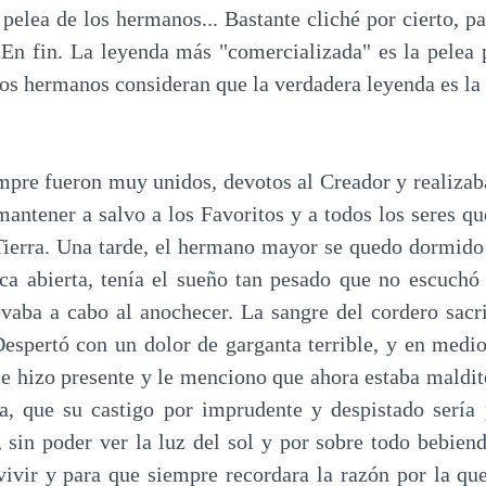
 pelea de los hermanos... Bastante cliché por cierto, p
 En fin. La leyenda más "comercializada" es la pelea 
os hermanos consideran que la verdadera leyenda es la 
pre fueron muy unidos, devotos al Creador y realizaba
mantener a salvo a los Favoritos y a todos los seres 
Tierra. Una tarde, el hermano mayor se quedo dormido b
ca abierta, tenía el sueño tan pesado que no escuchó 
evaba a cabo al anochecer. La sangre del cordero sacr
Despertó con un dolor de garganta terrible, y en medio
 se hizo presente y le menciono que ahora estaba maldit
a, que su castigo por imprudente y despistado sería 
, sin poder ver la luz del sol y por sobre todo bebiend
ivir y para que siempre recordara la razón por la que