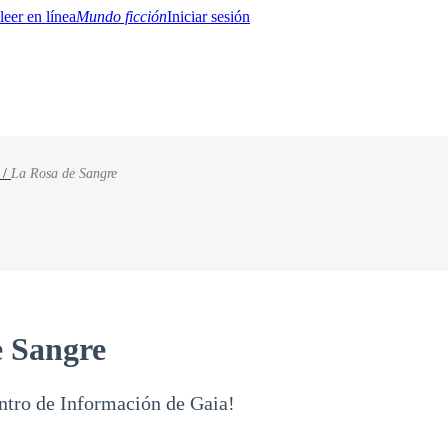
Mundo ficción
Iniciar sesión
 /
La Rosa de Sangre
BTQ+
YA/TEEN
Paranormal
Misterio/Thriller
Oriental
Juegos
Historia
MM
e Sangre
ntro de Información de Gaia!