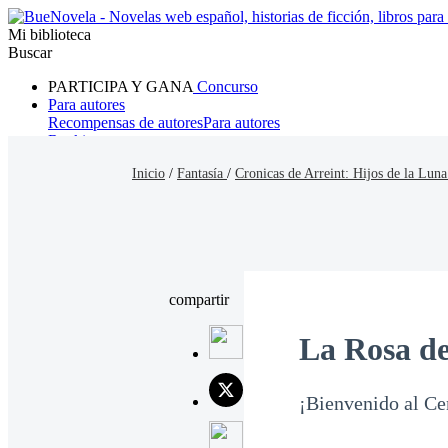
Mi biblioteca
Buscar
PARTICIPA Y GANA
Concurso
Para autores
Recompensas de autores
Para autores
Ranking
Navegar
Inicio
/
Fantasía
/
Cronicas de Arreint: Hijos de la Luna
Novelas
Cuentos Cortos
Todos
Romance
Hombre lobo
Mafia
Sistema
Fantasía
Urbano
LG
compartir
La Rosa d
¡Bienvenido al Ce