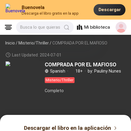
Buenovela
Descargar
Descarga el libro gratis en la app
Mi biblioteca
Busca lo que quieras
Inicio /
Misterio/Thriller
/
COMPRADA POR EL MAFIOSO
Last Updated: 2024-07-01
COMPRADA POR EL MAFIOSO
Spanish
·
18+
·
by: Pauliny Nunes
Misterio/Thriller
Completo
Descargar el libro en la aplicación