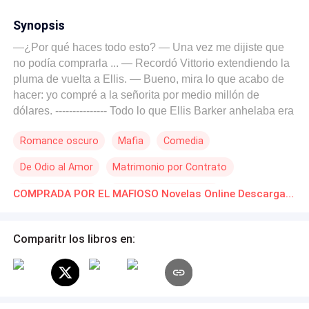
Synopsis
—¿Por qué haces todo esto? — Una vez me dijiste que
no podía comprarla ... — Recordó Vittorio extendiendo la
pluma de vuelta a Ellis. — Bueno, mira lo que acabo de
hacer: yo compré a la señorita por medio millón de
dólares. --------------- Todo lo que Ellis Barker anhelaba era
pagar el último pago de la hipoteca de la casa heredada
Romance oscuro
Mafia
Comedia
por ella y su hermano, Jason, y así cerrar las deudas de
su hermano. Por lo menos hasta que la joven llegue al
De Odio al Amor
Matrimonio por Contrato
banco y su destino cruce con el de Vittorio Amorielle, un
mafioso que no medirá esfuerzos para tener lo que desea
Contemporánea
Millonario Instantáneo
COMPRADA POR EL MAFIOSO Novelas Online Descarga gratuita de PDF
y de aquel instante en adelante su objeto de codicia era
Ellis.
Comparitr los libros en: